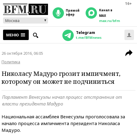
16+
Канал в
прямой
эфир
MAX
Москва
max.ru/bfm
Telegram
МЕНЮ
t.me/BFMnews
26 октября 2016, 06:05
Политика
Николасу Мадуро грозит импичмент,
которому он может не подчиниться
Парламент Венесуэлы начал процесс отстранения от
власти президента Мадуро
Национальная ассамблея Венесуэлы проголосовала за
начало процесса импичмента президента Николаса
Мадуро.