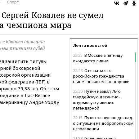
о
Спорт
 Сергей Ковалев не сумел
ла чемпиона мира
асе Ковалев проиграл
Лента новостей
сным решением судей
22:55
В Москве в пятницу
мел защитить титулы
ожидаются ливни
ирной боксерской
22:28
Отказаться от
ксерской организации
российского гражданства
ой федерации (IBF) в
станет значительно дороже
рия до 79,38 кг). Об этом
22:20
Путин назвал 76-ю
поединке в Лас-Вегасе
гвардейскую десантно-
 американцу Андре Уорду
штурмовую дивизию
легендарной
22:15
Путин заслушал доклад
о ситуации на добропольском
направлении
21:58
Генпрокуратура