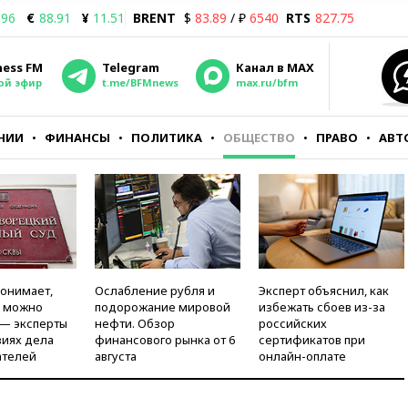
.96
€
88.91
¥
11.51
BRENT
$
83.89
/ ₽
6540
RTS
827.75
ness FM
Telegram
Канал в MAX
ой эфир
t.me/BFMnews
max.ru/bfm
НИИ
ФИНАНСЫ
ПОЛИТИКА
ОБЩЕСТВО
ПРАВО
АВТ
понимает,
Ослабление рубля и
Эксперт объяснил, как
и можно
подорожание мировой
избежать сбоев из-за
 — эксперты
нефти. Обзор
российских
виях дела
финансового рынка от 6
сертификатов при
ателей
августа
онлайн-оплате