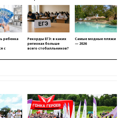
20:35
ПВО за день сбила еще
281 украинский беспилотник
над Россией
20:27
Ямпольская призвала
оптимизировать олимпиады
для поступления в вузы
20:15
Минтранс предложил
ть ребенка
Рекорды ЕГЭ: в каких
Самые модные пляжи
оплачивать защиту дорог от
регионах больше
— 2026
БПЛА из средств на ремонт
я с
всего стобалльников?
20:00
Зеленский 8 августа
посетит Сербию с
официальным визитом
19:58
В Госдуму будет внесен
законопроект об отмене ЕГЭ
19:50
Аэропорты Сочи и
Ярославля приостановили
работу
19:35
WP: Трамп призвал
доноров-республиканцев
поддержать Вэнса на выборах
2028 года