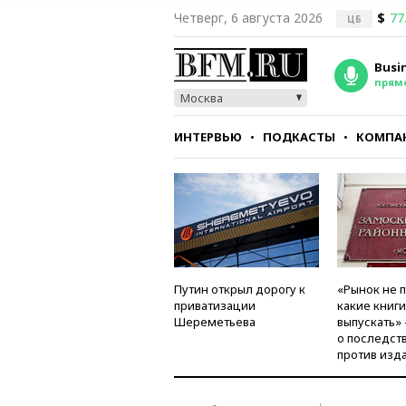
Четверг, 6 августа 2026
$
77
ЦБ
Busi
прям
Москва
ИНТЕРВЬЮ
ПОДКАСТЫ
КОМПА
СТИЛЬ
ТЕСТЫ
Путин открыл дорогу к
«Рынок не 
приватизации
какие книг
Шереметьева
выпускать»
о последст
против изд