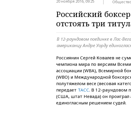
20 ноября 2016, 09:25
Обществ
Российский боксер
отстоять три титу
В 12-раундовом поединке в Лас-Вег
американцу Андре Уорду единогла
Россиянин Сергей Ковалев не су
чемпиона мира по версиям Всем
ассоциации (WBA), Всемирной бо
(WBO) и Международной боксерск
полутяжелом весе (весовая катего
передает
ТАСС
. В 12-раундовом 
(США, штат Невада) он проиграл
единогласным решением судей.