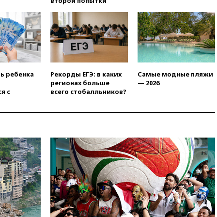
второй попытки
18:00
Совет мира выбрал
подрядчика для
строительства военной базы в
Газе
17:50
Миронов призвал снять
«Яблоко» с выборов в Госдуму
ть ребенка
Рекорды ЕГЭ: в каких
Самые модные пляжи
17:45
Правительство получит
регионах больше
— 2026
«золотую акцию» в
я с
всего стобалльников?
управлении аэропортом
Шереметьево
17:35
Шесть человек
пострадали при ударе ВСУ по
автобусу в Запорожской
области
17:25
В аэропортах Сочи и
Геленджика сняты
ограничения
17:17
Власти РФ помогут
пострадавшему от атак на
склады Wildberries бизнесу