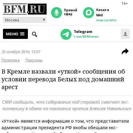
16+
Канал в
прямой
эфир
MAX
Москва
max.ru/bfm
Telegram
МЕНЮ
t.me/BFMnews
25 ноября 2016, 13:07
Политика
Персоны
В Кремле назвали «уткой» сообщения об
условии перевода Белых под домашний
арест
СМИ сообщили, что содержание под стражей смягчат экс-
чиновнику в обмен на показания против Алексея Навального
«Уткой» является информация о том, что представители
администрации президента РФ якобы обещали экс-