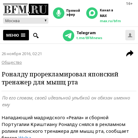
16+
Канал в
прямой
эфир
MAX
Москва
max.ru/bfm
Telegram
МЕНЮ
t.me/BFMnews
26 ноября 2016, 02:21
Общество
Роналду прорекламировал японский
тренажер для мышц рта
По его словам, своей идеальной улыбкой он обязан именно
ему
Нападающий мадридского «Реала» и сборной
Португалии Криштиану Роналду снялся в рекламном
ролике японского тренажера для мышц рта, сообщает
блогер
Wylsa
.