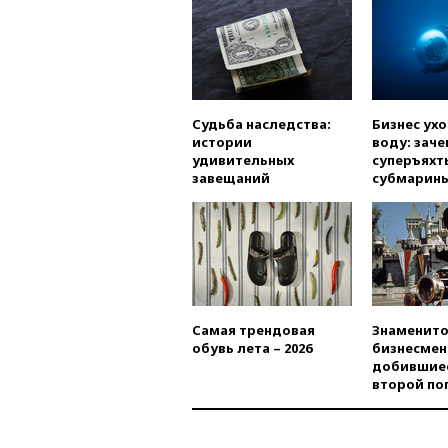
Судьба наследства:
Бизнес ух
истории
воду: заче
удивительных
суперъяхт
завещаний
субмарин
Самая трендовая
Знаменито
обувь лета – 2026
бизнесмен
добившиес
второй по