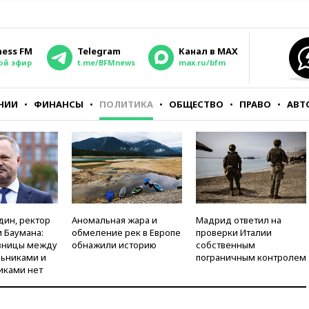
ness FM
Telegram
Канал в MAX
ой эфир
t.me/BFMnews
max.ru/bfm
НИИ
ФИНАНСЫ
ПОЛИТИКА
ОБЩЕСТВО
ПРАВО
АВТ
дин, ректор
Аномальная жара и
Мадрид ответил на
 Баумана:
обмеление рек в Европе
проверки Италии
зницы между
обнажили историю
собственным
ьниками и
пограничным контролем
иками нет