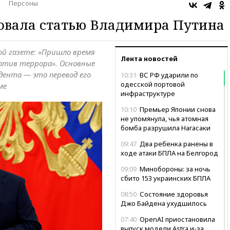
Персоны
ковала статью Владимира Путина
ой газете: «Пришло время
Лента новостей
отив террора». Основные
дента — это перевод его
10:31
ВС РФ ударили по
одесской портовой
ме
инфраструктуре
10:10
Премьер Японии снова
не упомянула, чья атомная
бомба разрушила Нагасаки
09:47
Два ребенка ранены в
ходе атаки БПЛА на Белгород
09:09
Минобороны: за ночь
сбито 153 украинских БПЛА
08:50
Состояние здоровья
Джо Байдена ухудшилось
07:40
OpenAI приостановила
выпуск модели Astra и-за