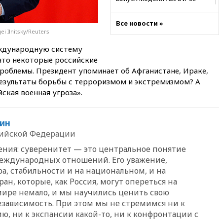
потенциальных рисков
06:25
У берегов Италии
Все новости »
обнаружили затонувшее
i Ilnitsky/Reuters
судно древнеримских времен
ждународную систему
05:10
«Одиссея» Нолана
что некоторые российские
собрала в мировом прокате
роблемы. Президент упоминает об Афганистане, Ираке,
свыше $1 млрд
 результаты борьбы с терроризмом и экстремизмом? А
02:22
Собянин сообщил о
ская военная угроза».
высоких темпах строительства
недвижимости в Москве
ин
01:20
Россиянин в среднем
съедает несколько арбузов за
сийской Федерации
сезон
нения: суверенитет — это центральное понятие
00:25
В Красноярском крае
еждународных отношений. Его уважение,
идут поиски семьи, пропавшей
а, стабильности и на национальном, и на
во время сплава
н, которые, как Россия, могут опереться на
вчера, 23:30
Жителя Нижнего
ире немало, и мы научились ценить свою
Тагила арестовали за реакции
езависимость. При этом мы не стремимся ни к
в Теlegram
, ни к экспансии какой-то, ни к конфронтации с
вчера, 22:50
Российский