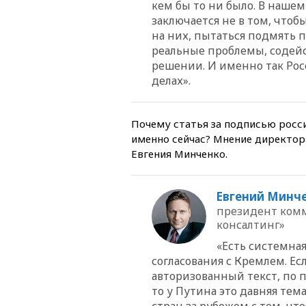
кем бы то ни было. В наше
заключается не в том, что
на них, пытаться подмять п
реальные проблемы, содейс
решении. И именно так Рос
делах».
Почему статья за подписью росси
именно сейчас? Мнение директор
Евгения Минченко.
Евгений Минч
президент ком
консалтинг»
«Есть системная
согласования с Кремлем. Есл
авторизованный текст, по 
то у Путина это давняя те
стран за рубежом с тем, ч