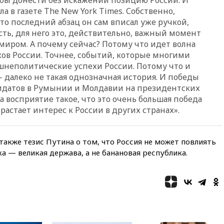
Ормузе
а в газете The New York Times. Собственно,
что последний абзац он сам вписал уже ручкой,
вчера, 18:56
«Газпром»: объем
газа в европейских подземных
есть, для него это, действительно, важный момент
хранилищах достиг
иром. А почему сейчас? Потому что идет волна
антирекорда
ов России. Точнее, событий, которые многими
вчера, 18:25
ТАСС: Уиткофф и
шнеполитические успехи России. Потому что и
Кушнер могут вскоре посетить
 далеко не такая однозначная история. И победы
Москву и Киев
идатов в Румынии и Молдавии на президентских
ка восприятие такое, что это очень большая победа
вчера, 17:43
«Тиса» выдвинула
экс-председателя Верховного
растает интерес к России в других странах».
суда на пост президента
Венгрии
вчера, 16:50
Politico: «Газовая
также тезис Путина о том, что Россия не может повлиять
авантюра Германии ставит под
а — великая держава, а не банановая республика.
угрозу европейскую зиму»
вчера, 16:16
Беспилотник
взорвался вблизи
газопровода в Болгарии
вчера, 15:25
При атаке БПЛА в
Белгородской области погиб