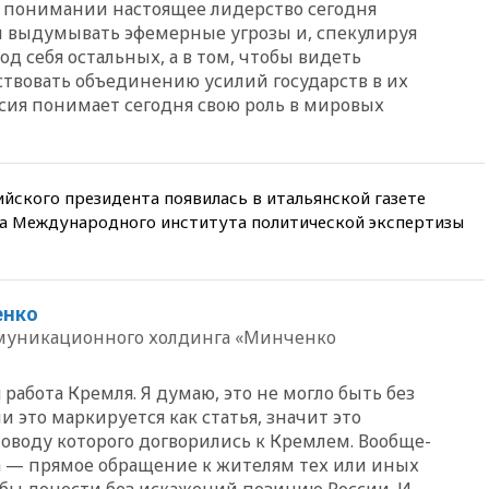
м понимании настоящее лидерство сегодня
режиссер Кирилл Соколов
бы выдумывать эфемерные угрозы и, спекулируя
снимет триллер для Netflix
од себя остальных, а в том, чтобы видеть
вчера, 22:20
Турция призвала
твовать объединению усилий государств в их
к мораторию на удары по
сия понимает сегодня свою роль в мировых
торговым судам в Черном
море
вчера, 21:43
Экс-
председатель Верховного
йского президента появилась в итальянской газете
суда Венгрии согласился стать
а Международного института политической экспертизы
президентом республики
вчера, 20:58
Финляндия
введет экзамен для
претендентов на получение
енко
гражданства
муникационного холдинга «Минченко
вчера, 20:12
Минобороны
Болгарии: упавший в стране
 работа Кремля. Я думаю, это не могло быть без
беспилотник, скорее всего,
был украинским
и это маркируется как статья, значит это
поводу которого догворились к Кремлем. Вообще-
вчера, 19:29
ОАЭ обвинили
ма — прямое обращение к жителям тех или иных
Иран в атаке на судно
нефтяной компании ADNOC в
тобы донести без искажений позицию России. И