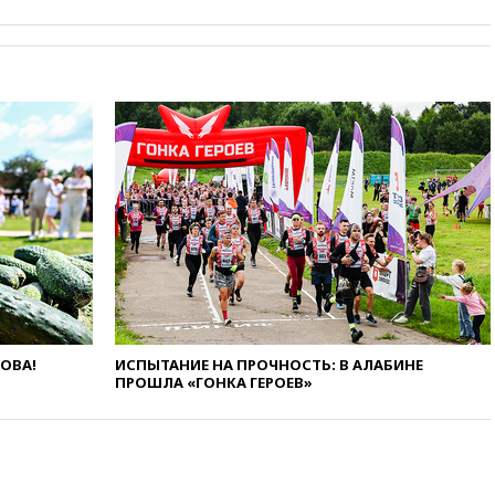
Лерчек
вчера, 11:07
При
столкновении катера и лодки
под Самарой погибли два
человека
вчера, 10:27
Движение по
трассе «Новороссия»
восстановлено
вчера, 09:55
Силы ПВО
перехватили за утро 85 БПЛА
над территорией РФ
вчера, 09:25
Ильский НПЗ на
Кубани загорелся после
падения обломков дрона
вчера, 08:57
Собянин
ЛОВА!
ИСПЫТАНИЕ НА ПРОЧНОСТЬ: В АЛАБИНЕ
сообщил о девяти БПЛА,
ПРОШЛА «ГОНКА ГЕРОЕВ»
сбитых на подлете к Москве
вчера, 08:42
Силы ПВО сбили
почти 400 БПЛА над
российскими регионами