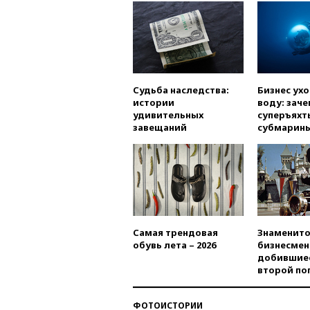
Судьба наследства:
Бизнес ух
истории
воду: заче
удивительных
суперъяхт
завещаний
субмарин
Самая трендовая
Знаменито
обувь лета – 2026
бизнесмен
добившиес
второй по
ФОТОИСТОРИИ