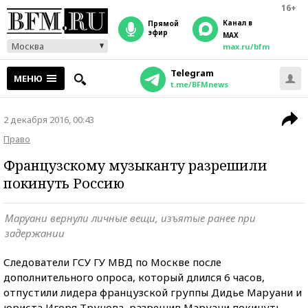
16+
Канал в
прямой
эфир
MAX
Москва
max.ru/bfm
Telegram
МЕНЮ
t.me/BFMnews
2 декабря 2016, 00:43
Право
Французскому музыканту разрешили
покинуть Россию
Маруани вернули личные вещи, изъятые ранее при
задержании
Следователи ГСУ ГУ МВД по Москве после
дополнительного опроса, который длился 6 часов,
отпустили лидера французской группы Дидье Маруани и
юриста Игоря Трунова, разрешив Маруани покинуть