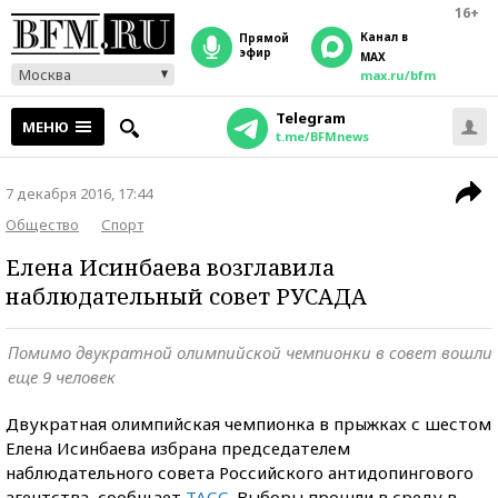
16+
Канал в
прямой
эфир
MAX
Москва
max.ru/bfm
Telegram
МЕНЮ
t.me/BFMnews
7 декабря 2016, 17:44
Общество
Спорт
Елена Исинбаева возглавила
наблюдательный совет РУСАДА
Помимо двукратной олимпийской чемпионки в совет вошли
еще 9 человек
Двукратная олимпийская чемпионка в прыжках с шестом
Елена Исинбаева избрана председателем
наблюдательного совета Российского антидопингового
агентства, сообщает
ТАСС
. Выборы прошли в среду в