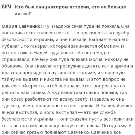
Кто был инициатором встречи, кто ее больше
хотел?
Мария Савченко:
Ну, Надя же сама туда не поехала. Она
поставила всех в известность — и президента, и службу
безопасности Украины, и они поехали. Вы знаете нашего
Рубана? Это генерал, который занимается обменом. И
вот он тоже с Надей туда поехал. А вчера Надю
спрашивали, почему она туда поехала молча, никому не
объявила. Она сказала: я прослужила десять лет в армии и
два года просидела в путинской тюрьме, и я военную
тайну не выдала и никогда не выдам. И этот вопрос не
для желтой прессы, чтоб все знали, этот вопрос нужно
решить нам самим. А журналистам только покажи, так
они сразу разболтают по всему свету. Правильно она
сделала, очень правильно она поступила. И Наливайченко
вчера выступал, и Волк выступал — это же служба
безопасности Украины — они сказали: пусть все политики
хоть по одному человеку выручат из плена. По одному. А
они сейчас грязью поливают Савченко. Савченко все