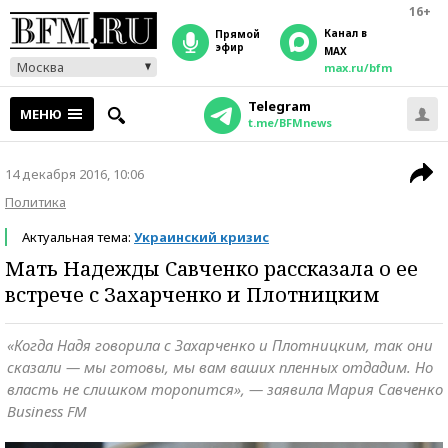
16+
Канал в
прямой
эфир
MAX
Москва
max.ru/bfm
Telegram
МЕНЮ
t.me/BFMnews
14 декабря 2016, 10:06
Политика
Актуальная тема:
Украинский кризис
Мать Надежды Савченко рассказала о ее
встрече с Захарченко и Плотницким
«Когда Надя говорила с Захарченко и Плотницким, так они
сказали — мы готовы, мы вам ваших пленных отдадим. Но
власть не слишком торопится», — заявила Мария Савченко
Business FM