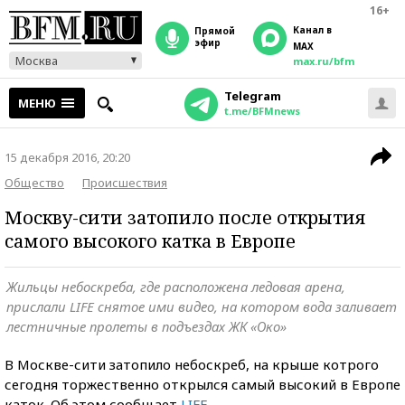
16+
Канал в
прямой
эфир
MAX
Москва
max.ru/bfm
Telegram
МЕНЮ
t.me/BFMnews
15 декабря 2016, 20:20
Общество
Происшествия
Москву-сити затопило после открытия
самого высокого катка в Европе
Жильцы небоскреба, где расположена ледовая арена,
прислали LIFE снятое ими видео, на котором вода заливает
лестничные пролеты в подъездах ЖК «Око»
В Москве-сити затопило небоскреб, на крыше котрого
сегодня торжественно открылся самый высокий в Европе
каток. Об этом сообщает
LIFE
.