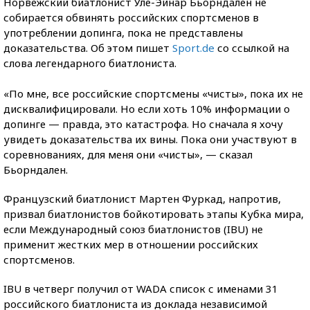
Норвежский биатлонист Уле-Эйнар Бьорндален не
собирается обвинять российских спортсменов в
употреблении допинга, пока не представлены
доказательства. Об этом пишет
Sport.de
со ссылкой на
слова легендарного биатлониста.
«По мне, все российские спортсмены «чисты», пока их не
дисквалифицировали. Но если хоть 10% информации о
допинге — правда, это катастрофа. Но сначала я хочу
увидеть доказательства их вины. Пока они участвуют в
соревнованиях, для меня они «чисты», — сказал
Бьорндален.
Французский биатлонист Мартен Фуркад, напротив,
призвал биатлонистов бойкотировать этапы Кубка мира,
если Международный союз биатлонистов (IBU) не
применит жестких мер в отношении российских
спортсменов.
IBU в четверг получил от WADA список с именами 31
российского биатлониста из доклада независимой