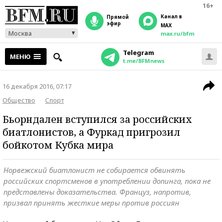
16+
Канал в
прямой
эфир
MAX
Москва
max.ru/bfm
Telegram
МЕНЮ
t.me/BFMnews
16 декабря 2016, 07:17
Общество
Спорт
Бьорндален вступился за российских
биатлонистов, а Фуркад пригрозил
бойкотом Кубка мира
Норвежский биатлонист не собирается обвинять
российских спортсменов в употреблении допинга, пока не
представлены доказательства. Француз, напротив,
призвал принять жесткие меры против россиян