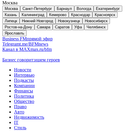
Москва
Москва
Санкт-Петербург
Барнаул
Вологда
Екатеринбург
Казань
Калининград
Кемерово
Краснодар
Красноярск
Липецк
Нижний Новгород
Новокузнецк
Новосибирск
Ростов-на-Дону
Самара
Саратов
Уфа
Челябинск
Ярославль
Business FM
прямой эфир
Telegram
t.me/BFMnews
Канал в MAX
max.ru/bfm
Бизнес говорит:
ищем героев
Новости
Интервью
Подкасты
Компании
Финансы
Политика
Общество
Право
Авто
Недвижимость
IT
Стиль