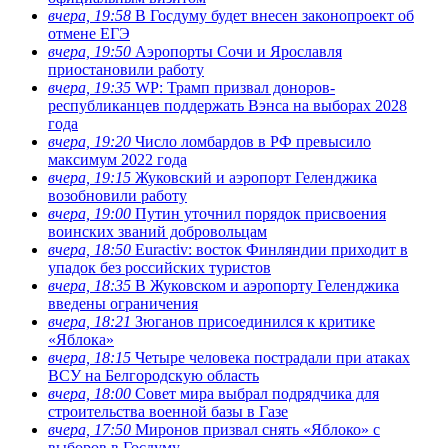
вчера, 19:58
В Госдуму будет внесен законопроект об
отмене ЕГЭ
вчера, 19:50
Аэропорты Сочи и Ярославля
приостановили работу
вчера, 19:35
WP: Трамп призвал доноров-
республиканцев поддержать Вэнса на выборах 2028
года
вчера, 19:20
Число ломбардов в РФ превысило
максимум 2022 года
вчера, 19:15
Жуковский и аэропорт Геленджика
возобновили работу
вчера, 19:00
Путин уточнил порядок присвоения
воинских званий добровольцам
вчера, 18:50
Euractiv: восток Финляндии приходит в
упадок без российских туристов
вчера, 18:35
В Жуковском и аэропорту Геленджика
введены ограничения
вчера, 18:21
Зюганов присоединился к критике
«Яблока»
вчера, 18:15
Четыре человека пострадали при атаках
ВСУ на Белгородскую область
вчера, 18:00
Совет мира выбрал подрядчика для
строительства военной базы в Газе
вчера, 17:50
Миронов призвал снять «Яблоко» с
выборов в Госдуму