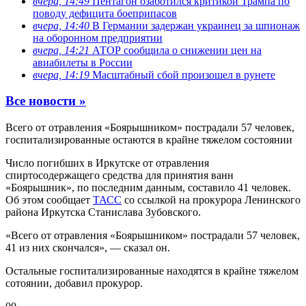
вчера, 14:49
Пентагон озаботился критикой Трампа по
поводу дефицита боеприпасов
вчера, 14:40
В Германии задержан украинец за шпионаж
на оборонном предприятии
вчера, 14:21
АТОР сообщила о снижении цен на
авиабилеты в России
вчера, 14:19
Масштабный сбой произошел в рунете
Все новости »
Всего от отравления «Боярышником» пострадали 57 человек,
госпитализированные остаются в крайне тяжелом состоянии
Число погибших в Иркутске от отравления
спиртосодержащего средства для принятия ванн
«Боярышник», по последним данным, составило 41 человек.
Об этом сообщает
ТАСС
со ссылкой на
прокурора Ленинского
района Иркутска Станислава Зубовского.
«Всего от отравления «Боярышником» пострадали 57 человек,
41 из них скончался», — сказал он.
Остальные госпитализированные находятся в крайне тяжелом
сотоянии, добавил прокурор.