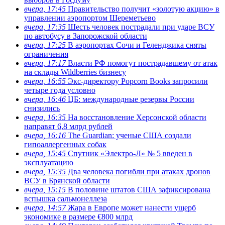
вчера, 17:45
Правительство получит «золотую акцию» в
управлении аэропортом Шереметьево
вчера, 17:35
Шесть человек пострадали при ударе ВСУ
по автобусу в Запорожской области
вчера, 17:25
В аэропортах Сочи и Геленджика сняты
ограничения
вчера, 17:17
Власти РФ помогут пострадавшему от атак
на склады Wildberries бизнесу
вчера, 16:55
Экс-директору Popcorn Books запросили
четыре года условно
вчера, 16:46
ЦБ: международные резервы России
снизились
вчера, 16:35
На восстановление Херсонской области
направят 6,8 млрд рублей
вчера, 16:16
The Guardian: ученые США создали
гипоаллергенных собак
вчера, 15:45
Спутник «Электро-Л» № 5 введен в
эксплуатацию
вчера, 15:35
Два человека погибли при атаках дронов
ВСУ в Брянской области
вчера, 15:15
В половине штатов США зафиксирована
вспышка сальмонеллеза
вчера, 14:57
Жара в Европе может нанести ущерб
экономике в размере €800 млрд