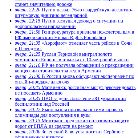
станет значительно дороже
вчера, 22:20
Путин назвал 76-ю гвардейскую десантно-
штурмовую дивизию легендарной
вчера, 22:15
Путин заслушал доклад о ситуации на
добропольском направлении
вчера, 21:58
Генпрокуратура признала нежелательным в
РФ американский Human Rights Foundation
вчера, 21:35
«Аэрофлот» отменяет часть рейсов в Сочи
и Геленджик
вчера, 21:25
Руслан Терновой выиграл золото
чемпионата Европы в прыжках с 10-метровой вышки
вчера, 21:10
РФ не получала обращений о прекращении
концессии строительства ж/д в Армении
вчера, 21:00
В России вновь обсуждают эксперимент по
онлайн-продаже алкоголя
вчера, 20:45
Матвиенко: россиянам могут рекомендовать
не посещать Армению
вчера, 20:35
ПВО за день сбила еще 281 украинский
беспилотник над Россией
вчера, 20:27
Ямпольская призвала оптимизировать
олимпиады для поступления в вузы
вчера, 20:15
Минтранс предложил оплачивать защиту
дорог от БПЛА из средств на ремонт
вчера, 20:00
Зеленский 8 августа посетит Сербию с
официальным визитом