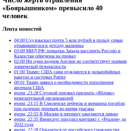
«Боярышником» превысило 40
человек
Лента новостей
04:00
Суд взыскал почти 5 млн рублей в пользу семьи
отравившегося в детсаду мальчика
03:00
МИД РФ: попытки Запада рассорить Россию и
Казахстан обречены на провал
02:00
Ни один водоем Англии не соответствует нормам
химической безопасности
01:00
Трамп: США сами нуждаются в дальнобойных
ракетах и системах Patriot
00:01
Трамп заявил о необходимости пополнения
арсенала США
вчера, 23:28
Слуцкий призвал признать «Яблоко»
нежелательной организацией
вчера, 23:15
В Смоленске ребенок и женщина погибли
при падении деревьев во время урагана
вчера, 22:55
В Москве в пятницу ожидаются ливни
вчера, 22:35
Винисиус продлил контракт с «Реалом» до
2032 года
вчера, 22:28
Отказаться от российского гражданства