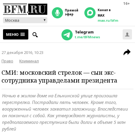
16+
Канал в
прямой
эфир
MAX
Москва
max.ru/bfm
Telegram
МЕНЮ
t.me/BFMnews
27 декабря 2016, 10:23
Право
Криминал
СМИ: московский стрелок — сын экс-
сотрудника управделами президента
Ночью в жилом доме на Ельнинской улице произошла
перестрелка. Пострадали пять человек. Кроме того,
вооруженный человек захватил заложницу. Впоследствии
он покончил с собой. Как утверждают журналисты, у
предполагаемого преступника были долги в объеме 5 млн
рублей