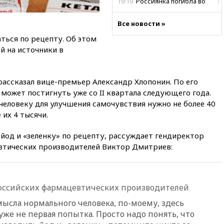
19:19
Россиянка погибла во
Французских Альпах
Все новости »
19:00
Открытое горение на
складе в Брянске
аться по рецепту. Об этом
ликвидировано
й на источники в
18:55
Минобороны отчиталось
об ударах по двум украинским
сухогрузам в Черном море
рассказал вице-премьер Александр Хлопонин. По его
 может постигнуть уже со II квартала следующего года.
18:47
Школьники из РФ стали
абсолютными чемпионами на
человеку для улучшения самочувствия нужно не более 40
олимпиаде по ИИ
 их 4 тысячи.
18:39
Два человека погибли в
 йод и «зеленку» по рецепту, рассуждает гендиректор
результате удара ВСУ по
многоэтажке в Керчи
втических производителей Виктор Дмитриев:
18:25
Беспилотник атаковал
турецкий сухогруз у
побережья Новороссийска
оссийских фармацевтических производителей
18:18
Товарооборот Китая и
мысла нормального человека, по-моему, здесь
России вырос в этом году
более чем на четверть
 уже не первая попытка. Просто надо понять, что