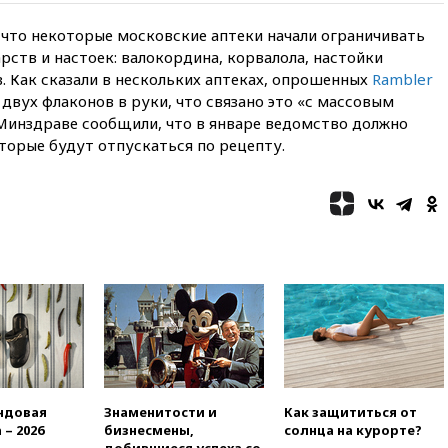
Журавлеву
, что некоторые московские аптеки начали ограничивать
16:35
Мельникова и еще
ств и настоек: валокордина, корвалола, настойки
шесть гимнастов сборной
. Как сказали в нескольких аптеках, опрошенных
Rambler
России не получили визы на
ЧЕ
 двух флаконов в руки, что связано это «с массовым
инздраве сообщили, что в январе ведомство должно
16:16
Движение по
торые будут отпускаться по рецепту.
Крымскому мосту
перекрывали второй раз за
день
16:00
Создатели пирамиды
АФК «Наследие» получили от
шести до 12 лет колонии
15:45
Верховный суд 10
августа рассмотрит иск о
снятии «Яблока» с выборов
15:35
Четыре человека
пострадали при пожаре на
складе с красками в Брянске
ндовая
Знаменитости и
Как защититься от
15:15
«Аэрофлот» с 1 октября
 – 2026
бизнесмены,
солнца на курорте?
возобновит ежедневные