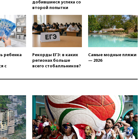
безвизовые турпоездки для
добившиеся успеха со
Вьетнама
второй попытки
12:36
Экспорт растворимого
кофе из России достиг
рекордных показателей
12:30
Российские войска
взяли под контроль село
Анискино в Харьковской
области
ть ребенка
Рекорды ЕГЭ: в каких
Самые модные пляжи
регионах больше
— 2026
12:15
Минцифры РФ не
я с
всего стобалльников?
планирует вводить
ограничения на доступ детей
в соцсети
11:58
Резаи: Иран не допустит
открытия второго маршрута в
Ормузском проливе
11:48
Жители Москвы и
Подмосковья сообщили о
громких взрывах
11:41
ТПП предлагает
изменить процедуру