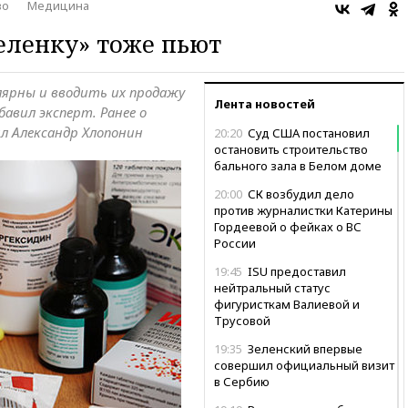
во
Медицина
зеленку» тоже пьют
лярны и вводить их продажу
Лента новостей
авил эксперт. Ранее о
л Александр Хлопонин
20:20
Суд США постановил
остановить строительство
бального зала в Белом доме
20:00
СК возбудил дело
против журналистки Катерины
Гордеевой о фейках о ВС
России
19:45
ISU предоставил
нейтральный статус
фигуристкам Валиевой и
Трусовой
19:35
Зеленский впервые
совершил официальный визит
в Сербию