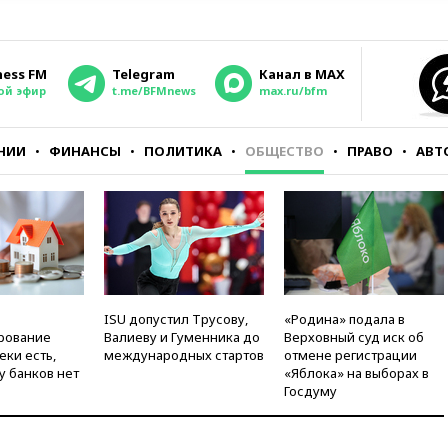
ness FM
Telegram
Канал в MAX
ой эфир
t.me/BFMnews
max.ru/bfm
НИИ
ФИНАНСЫ
ПОЛИТИКА
ОБЩЕСТВО
ПРАВО
АВТ
ISU допустил Трусову,
«Родина» подала в
рование
Валиеву и Гуменника до
Верховный суд иск об
еки есть,
международных стартов
отмене регистрации
у банков нет
«Яблока» на выборах в
Госдуму