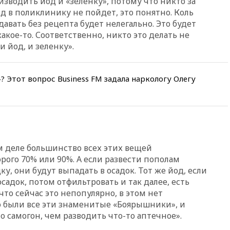
изводить йод и «зеленку», потому что никто за
17:55
Мужчина получил
д в поликлинику не пойдет, это понятно. Коль
ранения при атаке дрона на
Белгородскую область
давать без рецепта будет нелегально. Это будет
кое-то. Соответственно, никто это делать не
17:48
Bloomberg:
и йод, и зеленку».
авиакомпании США обязали
проверить самолеты Boeing на
наличие трещин
»? Этот вопрос Business FM задала наркологу Олегу
17:35
В Казани пятилетний
ребенок погиб при падении из
окна 10-го этажа
17:17
Bloomberg:
киберкомандование США
расследует серию
самоубийств своих служащих
ом деле большинство всех этих вещей
орого 70% или 90%. А если развести пополам
17:00
Сняты ограничения на
полеты в аэропорту
ку, они будут выпадать в осадок. Тот же йод, если
Геленджика
осадок, потом отфильтровать и так далее, есть
что сейчас это непопулярно, в этом нет
16:50
В Братиславе загорелся
крупнейший НПЗ Slovnaft
 были все эти знаменитые «Боярышники», и
то самогон, чем разводить что-то аптечное».
16:45
«Яблоко» подаст иск к
депутату Госдумы Алексею