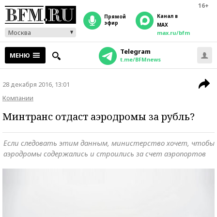
16+
Канал в
прямой
эфир
MAX
Москва
max.ru/bfm
Telegram
МЕНЮ
t.me/BFMnews
28 декабря 2016, 13:01
Компании
Минтранс отдаст аэродромы за рубль?
Если следовать этим данным, министерство хочет, чтобы
аэродромы содержались и строились за счет аэропортов