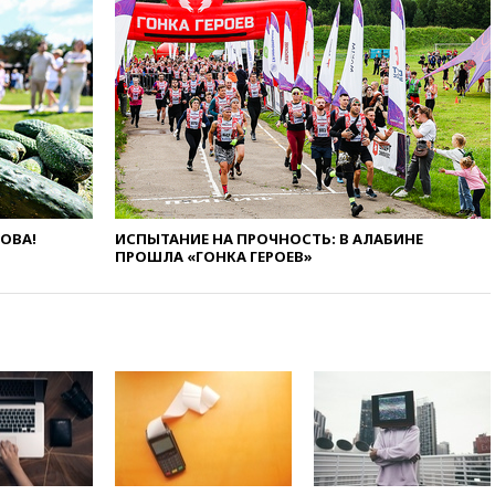
театральных деятелей
вчера, 20:47
Newsweek:
«взрывная» диарея охватила
47 из 50 штатов США
вчера, 20:35
ПВО за 12 часов
сбила 200 украинских
беспилотников
вчера, 20:20
Третий комплект
золотых медалей выиграли на
ЧЕ российские синхронистки
ЛОВА!
ИСПЫТАНИЕ НА ПРОЧНОСТЬ: В АЛАБИНЕ
ПРОШЛА «ГОНКА ГЕРОЕВ»
вчера, 20:15
ТАСС: жизни
главы «Уралдронзавода»
после взрыва ничего не
угрожает
вчера, 20:08
По всей Грузии
снова отключилось
электричество
вчера, 20:00
Зеленский связал
дефицит ракет с попыткой
Запада принудить Киев к
уступкам