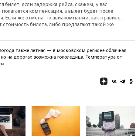
я билет, если задержка рейса, скажем, у вас
00:05
Девочка с «маской
 полагается компенсация, а вылет будет после
Бэтмена» показала лицо
я. Если же отмена, то авиакомпании, как правило,
после последней операции
 стоимость билета, либо предлагают такой же
вчера, 23:35
Российского
историка Артема Кирпиченка
арестовали в Израиле
вчера, 23:23
«Спартак»
огода также летная — в московском регионе облачная
разгромил «Оренбург» в
 но на дорогах возможна гололедица. Температура от
Кубке России
ла.
вчера, 23:00
Пост Дмитриева в
X о миграционном кризисе в
Сеуте набрал миллион
просмотров
вчера, 22:49
Минпромторг:
банкротство «Кванта» не
означает прекращения
производства телевизоров в
РФ
вчера, 22:35
Семь грузовых
вагонов сошли с рельсов в
Оренбургской области