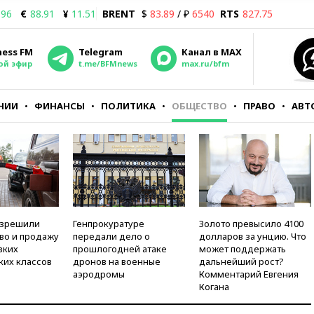
.96
€
88.91
¥
11.51
BRENT
$
83.89
/ ₽
6540
RTS
827.75
ness FM
Telegram
Канал в MAX
ой эфир
t.me/BFMnews
max.ru/bfm
НИИ
ФИНАНСЫ
ПОЛИТИКА
ОБЩЕСТВО
ПРАВО
АВТ
азрешили
Генпрокуратуре
Золото превысило 4100
во и продажу
передали дело о
долларов за унцию. Что
зких
прошлогодней атаке
может поддержать
ких классов
дронов на военные
дальнейший рост?
аэродромы
Комментарий Евгения
Когана