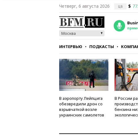
Четверг, 6 августа 2026
$
77
ЦБ
Busi
прям
Москва
ИНТЕРВЬЮ
ПОДКАСТЫ
КОМПА
СТИЛЬ
ТЕСТЫ
В аэропорту Лейпцига
В России р
обезвредили дрон со
производст
взрывчаткой возле
бензина ни
украинских самолетов
экологичес