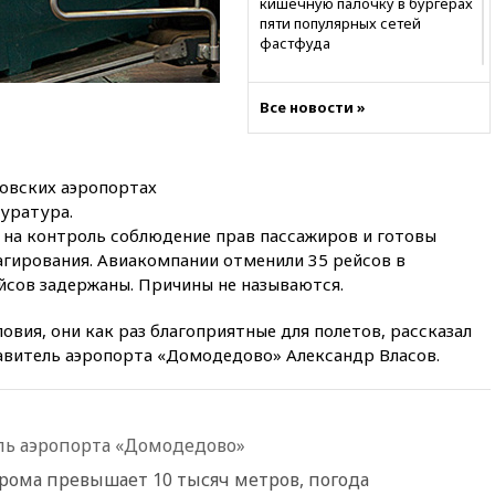
кишечную палочку в бургерах
пяти популярных сетей
фастфуда
10:19
СКР рассматривает три
основные версии
Все новости »
произошедшего с Cessna-182
10:18
В Приморье задержаны
подростки, планировавшие
овских аэропортах
теракт на объекте Росгвардии
уратура.
09:59
The Spectator:
 на контроль соблюдение прав пассажиров и готовы
отсутствие ракет для Patriot у
гирования. Авиакомпании отменили 35 рейсов в
Украины приведет к
йсов задержаны. Причины не называются.
поражению Киева
09:54
МВД Германии:
овия, они как раз благоприятные для полетов, рассказал
инцидент с дроном в
авитель аэропорта «Домодедово» Александр Власов.
аэропорту Лейпцига —
«сценарий гибридной атаки»
09:32
В Тверской области
обломки дрона повредили
ь аэропорта «Домодедово»
фасад логокомплекса
Wildberries
рома превышает 10 тысяч метров, погода