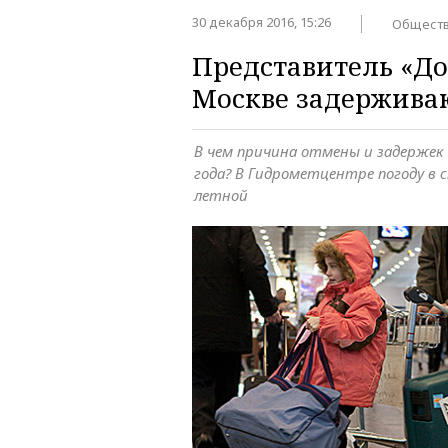
30 декабря 2016, 15:26
Общест
Представитель «До
Москве задерживаю
В чем причина отмены и задержек
года? В Гидрометцентре погоду в 
летной