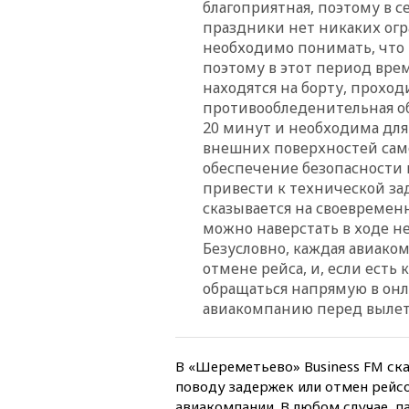
благоприятная, поэтому в 
праздники нет никаких огр
необходимо понимать, что 
поэтому в этот период вре
находятся на борту, проход
противообледенительная об
20 минут и необходима для 
внешних поверхностей само
обеспечение безопасности 
привести к технической зад
сказывается на своевремен
можно наверстать в ходе н
Безусловно, каждая авиако
отмене рейса, и, если есть
обращаться напрямую в онл
авиакомпанию перед вылет
В «Шереметьево» Business FM ска
поводу задержек или отмен рейс
авиакомпании. В любом случае, 