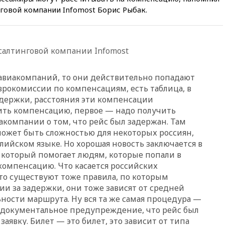
говой компании Infomost Борис Рыбак.
06:25
Золото подорожало до
$4350 за тройскую унцию
06:01
МИД РФ: Казахстан
понимает сущность киевского
салтинговой компании Infomost
режима
05:10
Дом детства Нила
 авиакомпаний, то они действительно попадают
Армстронга впервые за 38 лет
выставили на продажу
рокомиссии по компенсациям, есть таблица, в
держки, расстояния эти компенсации
04:00
Мирошник: России стоит
ить компенсацию, первое — надо получить
быть готовой к продолжению
украинского конфликта
акомпании о том, что рейс был задержан. Там
 может быть сложностью для некоторых россиян,
03:16
Трамп заявил, что
глийском языке. Но хорошая новость заключается в
предпочел бы соглашение с
Ираном
, который помогает людям, которые попали в
компенсацию. Что касается российских
02:06
Лантратова: судьба
то существуют тоже правила, по которым
сотни жителей Курской
и за задержки, они тоже зависят от средней
области все еще неизвестна
ности маршрута. Ну вся та же самая процедура —
01:10
МИД РФ: ЕС пытается
 документальное предупреждение, что рейс был
сохранить мобилизационный
заявку. Билет — это билет, это зависит от типа
ресурс для Украины