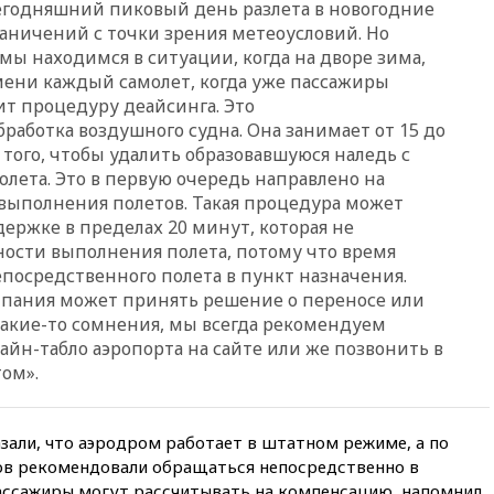
сегодняшний пиковый день разлета в новогодние
09:18
В Ярославской области
аничений с точки зрения метеоусловий. Но
отражена самая
массированная атака БПЛА
мы находимся в ситуации, когда на дворе зима,
мени каждый самолет, когда уже пассажиры
09:16
Трамп сообщил об
ит процедуру деайсинга. Это
огромном запасе боеприпасов
в США
работка воздушного судна. Она занимает от 15 до
того, чтобы удалить образовавшуюся наледь с
08:54
В Таиланде сегодня
лета. Это в первую очередь направлено на
прощаются с молодыми
россиянами, жестоко убитыми
выполнения полетов. Такая процедура может
в Паттайе
ержке в пределах 20 минут, которая не
ности выполнения полета, потому что время
08:26
Летчики с упавшего
епосредственного полета в пункт назначения.
самолета в Приангарье
отделались ссадинами и
мпания может принять решение о переносе или
ушибами
 какие-то сомнения, мы всегда рекомендуем
айн-табло аэропорта на сайте или же позвонить в
07:40
Таджикистан и
SpaceX/Starlink расширяют
ом».
сотрудничество в сфере
технологий
зали, что аэродром работает в штатном режиме, а по
07:00
Силы ПВО сбили шесть
БПЛА ВСУ, летевших на
ов рекомендовали обращаться непосредственно в
Москву
пассажиры могут рассчитывать на компенсацию, напомнил