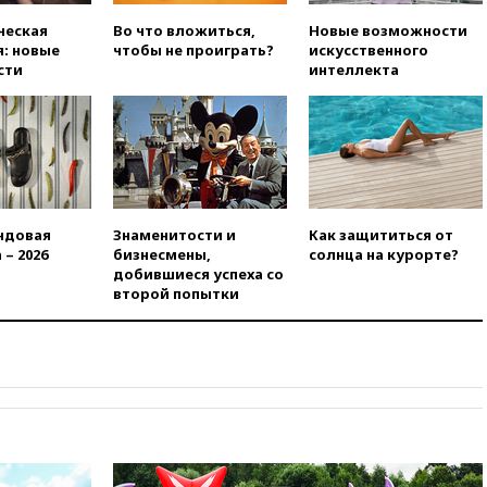
ческая
Во что вложиться,
Новые возможности
вчера, 22:22
Минфин: в июле
: новые
чтобы не проиграть?
искусственного
выросли нефтегазовые
сти
интеллекта
доходы российского бюджета
вчера, 22:15
Аксаков: ЦБ
согласовал первый стандарт
исламского банкинга
вчера, 21:43
Организаторы
«Интервидения»
подтвердили, что конкурс
ндовая
Знаменитости и
Как защититься от
пройдет в Саудовской Аравии
 – 2026
бизнесмены,
солнца на курорте?
вчера, 21:35
Машков: в РФ
добившиеся успеха со
подготовили концепцию
второй попытки
развития театрального
искусства до 2035 года
вчера, 21:21
Правительство
РФ разрешило продажу
бензина старых
экологических классов
вчера, 21:15
Путин обсудил с
Машковым 150-летие Союза