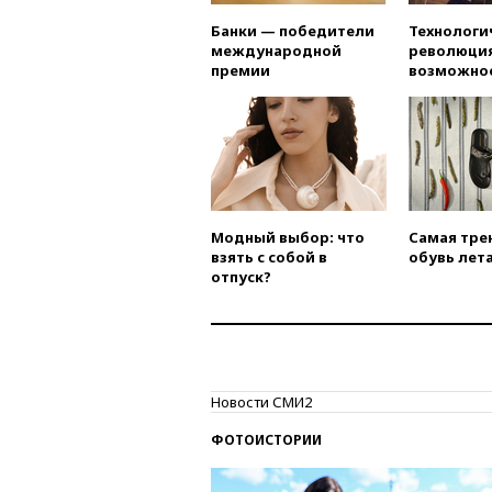
Банки — победители
Технологи
международной
революция
премии
возможно
Модный выбор: что
Самая тре
взять с собой в
обувь лета
отпуск?
Новости СМИ2
ФОТОИСТОРИИ