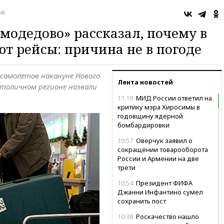
во
модедово» рассказал, почему в
т рейсы: причина не в погоде
 самолетов накануне Нового
Лента новостей
столичном регионе назвали
11:19
МИД России ответил на
критику мэра Хиросимы в
годовщину ядерной
бомбардировки
10:57
Оверчук заявил о
сокращении товарооборота
России и Армении на две
трети
10:54
Президент ФИФА
Джанни Инфантино сумел
сохранить пост
10:38
Роскачество нашло