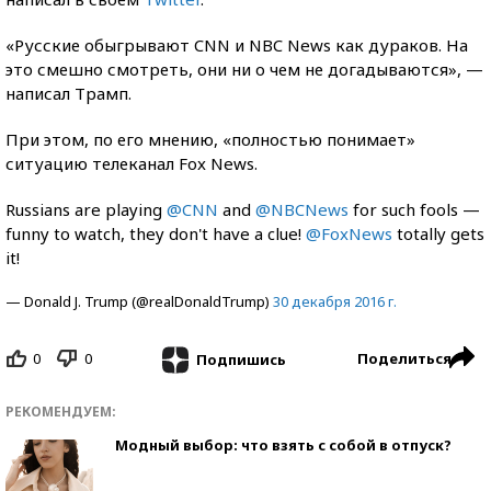
«Русские обыгрывают CNN и NBC News как дураков. На
это смешно смотреть, они ни о чем не догадываются», —
написал Трамп.
При этом, по его мнению, «полностью понимает»
ситуацию телеканал Fox News.
Russians are playing
@CNN
and
@NBCNews
for such fools —
funny to watch, they don't have a clue!
@FoxNews
totally gets
it!
— Donald J. Trump (@realDonaldTrump)
30 декабря 2016 г.
0
0
Поделиться
Подпишись
РЕКОМЕНДУЕМ:
Модный выбор: что взять с собой в отпуск?