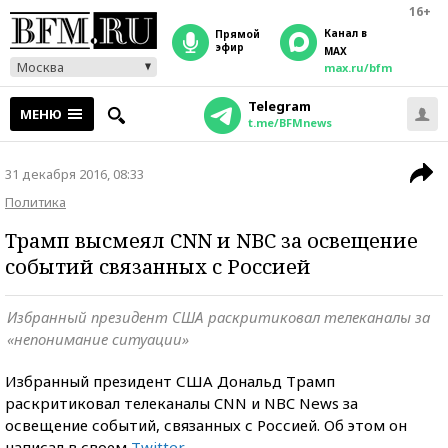
16+
Канал в
прямой
эфир
MAX
Москва
max.ru/bfm
Telegram
МЕНЮ
t.me/BFMnews
31 декабря 2016, 08:33
Политика
Трамп высмеял CNN и NBC за освещение
событий связанных с Россией
Избранный президент США раскритиковал телеканалы за
«непонимание ситуации»
Избранный президент США Дональд Трамп
раскритиковал телеканалы CNN и NBC News за
освещение событий, связанных с Россией. Об этом он
написал в своем
Twitter
.