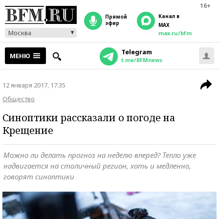
16+
Канал в
прямой
эфир
MAX
Москва
max.ru/bfm
Telegram
МЕНЮ
t.me/BFMnews
12 января 2017, 17:35
Общество
Синоптики рассказали о погоде на
Крещение
Можно ли делать прогноз на неделю вперед? Тепло уже
надвигается на столичный регион, хоть и медленно,
говорят синоптики