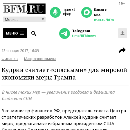
16+
Канал в
прямой
эфир
MAX
Москва
max.ru/bfm
Telegram
МЕНЮ
t.me/BFMnews
13 января 2017, 16:09
Финансы
Макроэкономика
Кудрин считает «опасными» для мировой
экономики меры Трампа
В числе таких мер — увеличение госдолга и дефицита
бюджета США
Экс-министр финансов РФ, председатель совета Центра
стратегических разработок Алексей Кудрин считает
меры, предлагаемые избранным президентом США
Дональдом Трампом, достаточно опасными для