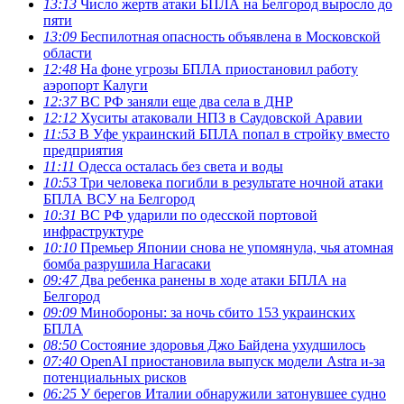
13:13
Число жертв атаки БПЛА на Белгород выросло до
пяти
13:09
Беспилотная опасность объявлена в Московской
области
12:48
На фоне угрозы БПЛА приостановил работу
аэропорт Калуги
12:37
ВС РФ заняли еще два села в ДНР
12:12
Хуситы атаковали НПЗ в Саудовской Аравии
11:53
В Уфе украинский БПЛА попал в стройку вместо
предприятия
11:11
Одесса осталась без света и воды
10:53
Три человека погибли в результате ночной атаки
БПЛА ВСУ на Белгород
10:31
ВС РФ ударили по одесской портовой
инфраструктуре
10:10
Премьер Японии снова не упомянула, чья атомная
бомба разрушила Нагасаки
09:47
Два ребенка ранены в ходе атаки БПЛА на
Белгород
09:09
Минобороны: за ночь сбито 153 украинских
БПЛА
08:50
Состояние здоровья Джо Байдена ухудшилось
07:40
OpenAI приостановила выпуск модели Astra и-за
потенциальных рисков
06:25
У берегов Италии обнаружили затонувшее судно