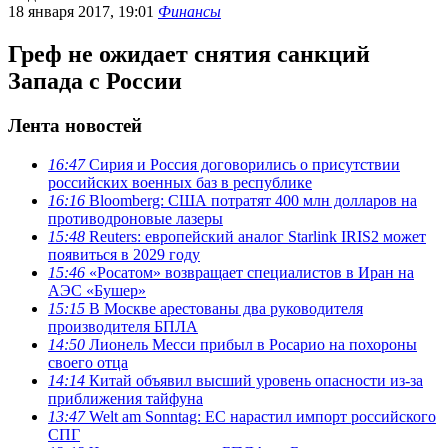
18 января 2017, 19:01
Финансы
Греф не ожидает снятия санкций
Запада с России
Лента новостей
16:47
Сирия и Россия договорились о присутствии
российских военных баз в республике
16:16
Bloomberg: США потратят 400 млн долларов на
противодроновые лазеры
15:48
Reuters: европейский аналог Starlink IRIS2 может
появиться в 2029 году
15:46
«Росатом» возвращает специалистов в Иран на
АЭС «Бушер»
15:15
В Москве арестованы два руководителя
производителя БПЛА
14:50
Лионель Месси прибыл в Росарио на похороны
своего отца
14:14
Китай объявил высший уровень опасности из-за
приближения тайфуна
13:47
Welt am Sonntag: ЕС нарастил импорт российского
СПГ