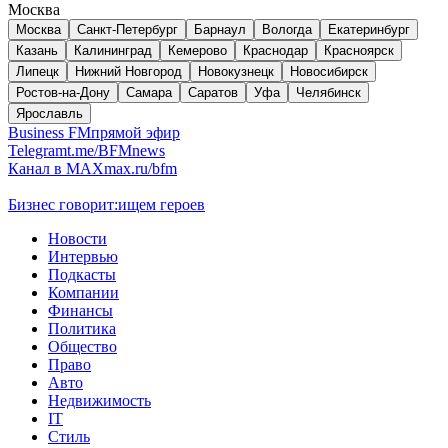
Москва
Москва
Санкт-Петербург
Барнаул
Вологда
Екатеринбург
Казань
Калининград
Кемерово
Краснодар
Красноярск
Липецк
Нижний Новгород
Новокузнецк
Новосибирск
Ростов-на-Дону
Самара
Саратов
Уфа
Челябинск
Ярославль
Business FM
прямой эфир
Telegram
t.me/BFMnews
Канал в MAX
max.ru/bfm
Бизнес говорит:
ищем героев
Новости
Интервью
Подкасты
Компании
Финансы
Политика
Общество
Право
Авто
Недвижимость
IT
Стиль