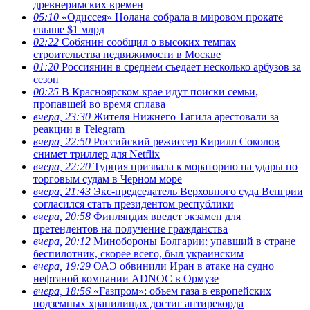
древнеримских времен
05:10
«Одиссея» Нолана собрала в мировом прокате
свыше $1 млрд
02:22
Собянин сообщил о высоких темпах
строительства недвижимости в Москве
01:20
Россиянин в среднем съедает несколько арбузов за
сезон
00:25
В Красноярском крае идут поиски семьи,
пропавшей во время сплава
вчера, 23:30
Жителя Нижнего Тагила арестовали за
реакции в Теlegram
вчера, 22:50
Российский режиссер Кирилл Соколов
снимет триллер для Netflix
вчера, 22:20
Турция призвала к мораторию на удары по
торговым судам в Черном море
вчера, 21:43
Экс-председатель Верховного суда Венгрии
согласился стать президентом республики
вчера, 20:58
Финляндия введет экзамен для
претендентов на получение гражданства
вчера, 20:12
Минобороны Болгарии: упавший в стране
беспилотник, скорее всего, был украинским
вчера, 19:29
ОАЭ обвинили Иран в атаке на судно
нефтяной компании ADNOC в Ормузе
вчера, 18:56
«Газпром»: объем газа в европейских
подземных хранилищах достиг антирекорда