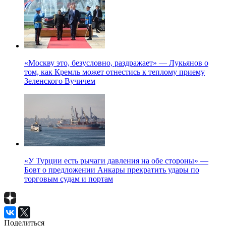
«Москву это, безусловно, раздражает» — Лукьянов о
том, как Кремль может отнестись к теплому приему
Зеленского Вучичем
«У Турции есть рычаги давления на обе стороны» —
Бовт о предложении Анкары прекратить удары по
торговым судам и портам
Поделиться