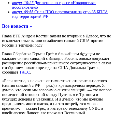
вчера, 10:27
Движение по трассе «Новороссия»
восстановлено
вчера, 09:55
Силы ПВО перехватили за утро 85 БПЛА
над территорией РФ
Все новости »
Глава ВТБ Андрей Костин заявил во вторник в Давосе, что не
исключает отмены или ослабления санкций США против
России в текущем году
Глава Сбербанка Герман Греф в ближайшем будущем не
ожидает снятия санкций с Запада с России, однако допускает
расширение российско-американского сотрудничества в связи
с избранием нового президента США Дональда Трампа,
сообщает
ТАСС
.
«Если честно, я не очень оптимистичен относительно этого
(снятия санкций с РФ — ред.) в краткосрочном периоде. Я
думаю, что, если мы говорим о снятии санкций, — это вопрос
последствий отношений между Путиным и Трампом и
будущих доверия и уважения. И я думаю, что мы должны
предпринять много шагов, и на это потребуется много
времени», — сказал Греф в интервью телеканалу CNBC в
швейцарском Давосе, где проходит Всемирный