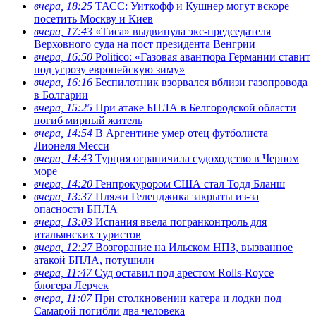
вчера, 18:25
ТАСС: Уиткофф и Кушнер могут вскоре
посетить Москву и Киев
вчера, 17:43
«Тиса» выдвинула экс-председателя
Верховного суда на пост президента Венгрии
вчера, 16:50
Politico: «Газовая авантюра Германии ставит
под угрозу европейскую зиму»
вчера, 16:16
Беспилотник взорвался вблизи газопровода
в Болгарии
вчера, 15:25
При атаке БПЛА в Белгородской области
погиб мирный житель
вчера, 14:54
В Аргентине умер отец футболиста
Лионеля Месси
вчера, 14:43
Турция ограничила судоходство в Черном
море
вчера, 14:20
Генпрокурором США стал Тодд Бланш
вчера, 13:37
Пляжи Геленджика закрыты из-за
опасности БПЛА
вчера, 13:03
Испания ввела погранконтроль для
итальянских туристов
вчера, 12:27
Возгорание на Ильском НПЗ, вызванное
атакой БПЛА, потушили
вчера, 11:47
Суд оставил под арестом Rolls-Royce
блогера Лерчек
вчера, 11:07
При столкновении катера и лодки под
Самарой погибли два человека