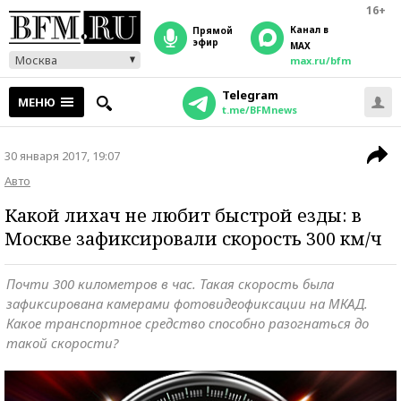
16+
Канал в
прямой
эфир
MAX
Москва
max.ru/bfm
Telegram
МЕНЮ
t.me/BFMnews
30 января 2017, 19:07
Авто
Какой лихач не любит быстрой езды: в
Москве зафиксировали скорость 300 км/ч
Почти 300 километров в час. Такая скорость была
зафиксирована камерами фотовидеофиксации на МКАД.
Какое транспортное средство способно разогнаться до
такой скорости?