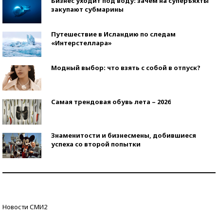
Бизнес уходит под воду: зачем на суперъяхты
закупают субмарины
Путешествие в Исландию по следам
«Интерстеллара»
Модный выбор: что взять с собой в отпуск?
Самая трендовая обувь лета – 2026
Знаменитости и бизнесмены, добившиеся
успеха со второй попытки
Как защититься от солнца на курорте?
Кто изобрел средства связи?
Новости СМИ2