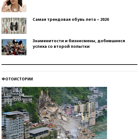
Самая трендовая обувь лета – 2026
Знаменитости и бизнесмены, добившиеся
успеха со второй попытки
Как защититься от солнца на курорте?
ФОТОИСТОРИИ
Кто изобрел средства связи?