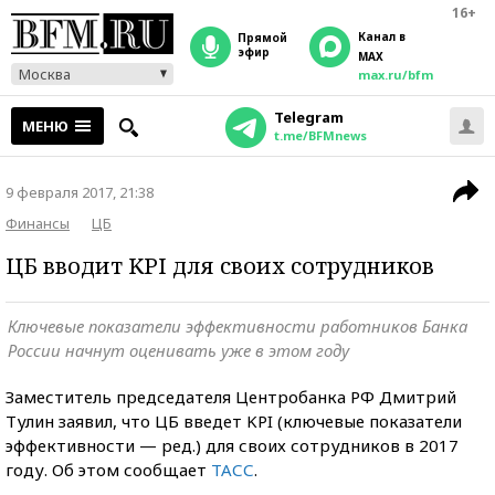
16+
Канал в
прямой
эфир
MAX
Москва
max.ru/bfm
Telegram
МЕНЮ
t.me/BFMnews
9 февраля 2017, 21:38
Финансы
ЦБ
ЦБ вводит KPI для своих сотрудников
Ключевые показатели эффективности работников Банка
России начнут оценивать уже в этом году
Заместитель председателя Центробанка РФ Дмитрий
Тулин заявил, что ЦБ введет KPI (ключевые показатели
эффективности — ред.) для своих сотрудников в 2017
году. Об этом сообщает
ТАСС
.