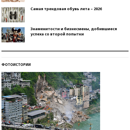
Самая трендовая обувь лета – 2026
Знаменитости и бизнесмены, добившиеся
успеха со второй попытки
Как защититься от солнца на курорте?
ФОТОИСТОРИИ
Кто изобрел средства связи?