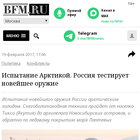
16+
Канал в
прямой
эфир
MAX
Москва
max.ru/bfm
Telegram
МЕНЮ
t.me/BFMnews
19 февраля 2017, 17:06
Политика
Конфликты
Испытание Арктикой. Россия тестирует
новейшее оружие
Испытание новейшего оружия России арктическим
холодом. Снегоболотоходная техника пройдет от поселка
Тикси (Якутия) до архипелага Новосибирских островов, и
обратно по ледовому покрытию моря Лаптевых