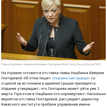
Глава Нацбанка Украины Валерия Гонтарева Фото: Serg Glovny/Zuma/TASS
На Украине готовится отставка главы Нацбанка Валерии
Гонтаревой.
Об этом пишет
«Украинская правда»
со
ссылкой на источники в администрации президента.
Издание утверждает, что Гонтарева может уйти уже 2
марта. При этом в Нацбанке это опровергают. Насколько
вероятна отставка Гонтаревой, рассуждает директор
Киевского института проблем управления имени