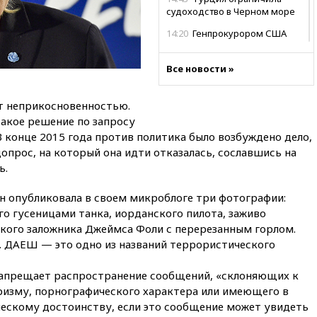
судоходство в Черном море
14:20
Генпрокурором США
стал Тодд Бланш
13:37
Пляжи Геленджика
Все новости »
закрыты из-за опасности БПЛА
13:03
Испания ввела
т неприкосновенностью.
погранконтроль для
такое решение по запросу
итальянских туристов
 конце 2015 года против политика было возбуждено дело,
12:27
Возгорание на Ильском
 допрос, на который она идти отказалась, сославшись на
НПЗ, вызванное атакой БПЛА,
ь.
потушили
н опубликовала в своем микроблоге три фотографии:
11:47
Суд оставил под
арестом Rolls-Royce блогера
го гусеницами танка, иорданского пилота, заживо
Лерчек
ского заложника Джеймса Фоли с перерезанным горлом.
. ДАЕШ — это одно из названий террористического
11:07
При столкновении
катера и лодки под Самарой
погибли два человека
запрещает распространение сообщений, «склоняющих к
изму, порнографического характера или имеющего в
10:27
Движение по трассе
«Новороссия» восстановлено
ческому достоинству, если это сообщение может увидеть