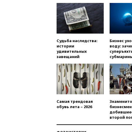
Судьба наследства:
Бизнес ух
истории
воду: заче
удивительных
суперъяхт
завещаний
субмарин
Самая трендовая
Знаменито
обувь лета – 2026
бизнесмен
добившиес
второй по