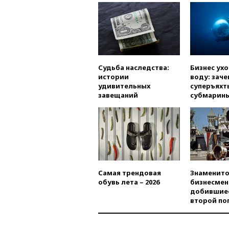
Судьба наследства:
Бизнес ух
истории
воду: заче
удивительных
суперъяхт
завещаний
субмарин
Самая трендовая
Знаменито
обувь лета – 2026
бизнесмен
добившиес
второй по