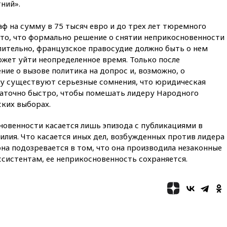
ний».
09:55
Силы ПВО перехватили
за утро 85 БПЛА над
ф на сумму в 75 тысяч евро и до трех лет тюремного
территорией РФ
 то, что формально решение о снятии неприкосновенности
09:25
Ильский НПЗ на Кубани
лительно, французское правосудие должно быть о нем
загорелся после падения
ожет уйти неопределенное время. Только после
обломков дрона
ие о вызове политика на допрос и, возможно, о
08:57
Собянин сообщил о
у существуют серьезные сомнения, что юридическая
девяти БПЛА, сбитых на
аточно быстро, чтобы помешать лидеру Народного
подлете к Москве
ских выборах.
08:42
Силы ПВО сбили почти
400 БПЛА над российскими
овенности касается лишь эпизода с публикациями в
регионами
силия. Что касается иных дел, возбужденных против лидера
08:16
Лукашенко призвал
она подозревается в том, что она производила незаконные
белорусов покупать избы в
систентам, ее неприкосновенность сохраняется.
селах
07:30
Нигерия стала
крупнейшим поставщиком
авиатоплива в Европу
06:30
США и Колумбия
обсуждают координацию