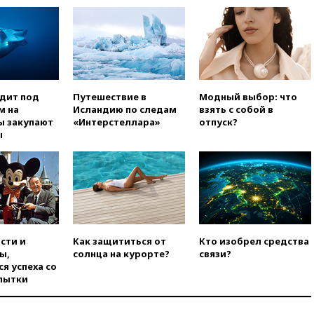
использовании Starlink для
атак вглубь РФ
вчера, 21:35
После пожара на
складе в Брянске возбудили
уголовное дело
вчера, 21:26
Лидеры сборной
РФ по гимнастике получили
одит под
Путешествие в
Модный выбор: что
официальный отказ в визах от
м на
Исландию по следам
взять с собой в
Хорватии
ы закупают
«Интерстеллара»
отпуск?
ы
вчера, 21:15
Пентагон
опубликовал 16 новых видео с
НЛО
вчера, 21:00
На границе
Украины с Польшей скопилось
свыше 6,5 тысячи грузовиков
вчера, 20:53
Швыдкой:
сти и
Как защититься от
Кто изобрел средства
«Интервидение» точно
ы,
солнца на курорте?
связи?
пройдет в 2026 году
я успеха со
пытки
вчера, 20:45
ПВО за день
сбила еще 75 украинских
беспилотников над Россией