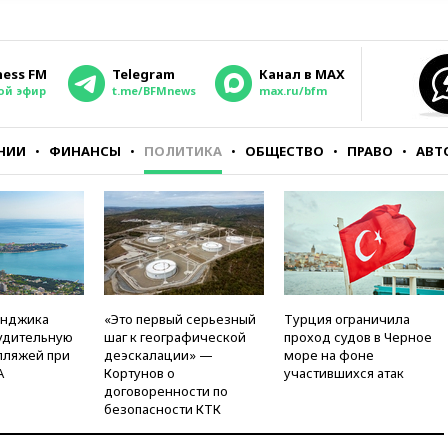
ness FM
Telegram
Канал в MAX
ой эфир
t.me/BFMnews
max.ru/bfm
НИИ
ФИНАНСЫ
ПОЛИТИКА
ОБЩЕСТВО
ПРАВО
АВТ
енджика
«Это первый серьезный
Турция ограничила
удительную
шаг к географической
проход судов в Черное
пляжей при
деэскалации» —
море на фоне
А
Кортунов о
участившихся атак
договоренности по
безопасности КТК