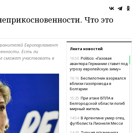
неприкосновенности. Что это
охранителей Европарламент
Лента новостей
венности. Есть ли
не сможет участвовать в
16:50
Politico: «Газовая
авантюра Германии ставит под
угрозу европейскую зиму»
16:16
Беспилотник взорвался
вблизи газопровода в
Болгарии
15:25
При атаке БПЛА в
Белгородской области погиб
мирный житель
14:54
В Аргентине умер отец
футболиста Лионеля Месси
14:43
Турция ограничила