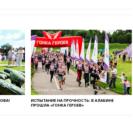
вчера, 22:59
На башню
ресторана «Армения» в
Москве вернут утраченную
скульптуру балерины
вчера, 22:45
Литовец
протаранил погранпункт при
попытке попасть в Россию
вчера, 22:28
Бессент
анонсировал скорое
соглашение о прекращении
огня США и Ирана
вчера, 22:15
Три человека
получили ножевые ранения
при нападении в Чехии
вчера, 22:00
Путин поручил
ЛОВА!
ИСПЫТАНИЕ НА ПРОЧНОСТЬ: В АЛАБИНЕ
выделить средства на новые
ПРОШЛА «ГОНКА ГЕРОЕВ»
РЛС для Белгородской
области
вчера, 21:56
The Atlantic: Маск
отказал Украине в