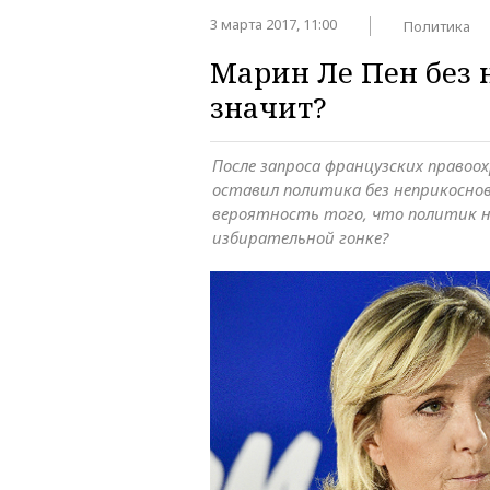
3 марта 2017, 11:00
Политика
Марин Ле Пен без 
значит?
После запроса французских право
оставил политика без неприкосно
вероятность того, что политик 
избирательной гонке?