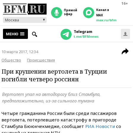
16+
Канал в
прямой
эфир
MAX
Москва
max.ru/bfm
Telegram
МЕНЮ
t.me/BFMnews
10 марта 2017, 12:34
Общество
Происшествия
При крушении вертолета в Турции
погибли четверо россиян
Вертолет упал на автодорогу близ Стамбула,
предположительно, из-за сильного тумана
Четыре гражданина России были среди пассажиров
вертолета, потерпевшего катастрофу в пригороде
Стамбула Бююкчекмедже, сообщает
РИА Новости
со
ссылкой на телеканал NTV.