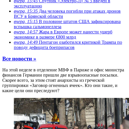
вчера, 15:45
Спутник «Электро-Л» № 5 введен в
эксплуатацию
вчера, 15:35
Два человека погибли при атаках дронов
ВСУ в Брянской области
вчера, 15:15
В половине штатов США зафиксирована
вспышка сальмонеллеза
вчера, 14:57
Жара в Европе может нанести ущерб
экономике в размере €800 млрд
вчера, 14:49
Пентагон озаботился критикой Трампа по
поводу дефицита боеприпасов
Все новости »
На этой неделе в отделение МВФ в Париже и офис министра
финансов Германии пришли две взрывоопасные посылки.
Скорее всего, за этим стоят анархисты из греческой
группировки «Заговор огненных ячеек». Кто они такие, и
какие цели они преследуют?