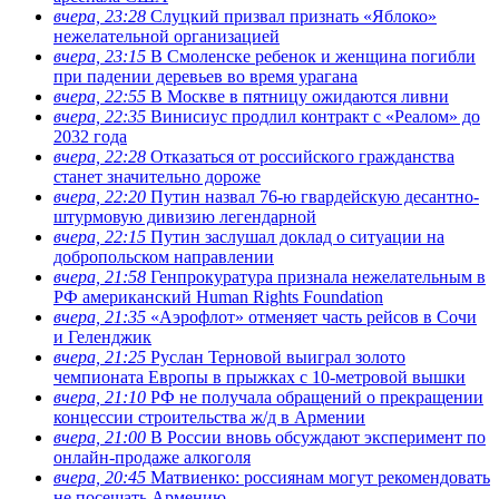
вчера, 23:28
Слуцкий призвал признать «Яблоко»
нежелательной организацией
вчера, 23:15
В Смоленске ребенок и женщина погибли
при падении деревьев во время урагана
вчера, 22:55
В Москве в пятницу ожидаются ливни
вчера, 22:35
Винисиус продлил контракт с «Реалом» до
2032 года
вчера, 22:28
Отказаться от российского гражданства
станет значительно дороже
вчера, 22:20
Путин назвал 76-ю гвардейскую десантно-
штурмовую дивизию легендарной
вчера, 22:15
Путин заслушал доклад о ситуации на
добропольском направлении
вчера, 21:58
Генпрокуратура признала нежелательным в
РФ американский Human Rights Foundation
вчера, 21:35
«Аэрофлот» отменяет часть рейсов в Сочи
и Геленджик
вчера, 21:25
Руслан Терновой выиграл золото
чемпионата Европы в прыжках с 10-метровой вышки
вчера, 21:10
РФ не получала обращений о прекращении
концессии строительства ж/д в Армении
вчера, 21:00
В России вновь обсуждают эксперимент по
онлайн-продаже алкоголя
вчера, 20:45
Матвиенко: россиянам могут рекомендовать
не посещать Армению