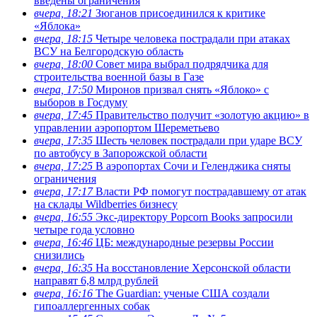
введены ограничения
вчера, 18:21
Зюганов присоединился к критике
«Яблока»
вчера, 18:15
Четыре человека пострадали при атаках
ВСУ на Белгородскую область
вчера, 18:00
Совет мира выбрал подрядчика для
строительства военной базы в Газе
вчера, 17:50
Миронов призвал снять «Яблоко» с
выборов в Госдуму
вчера, 17:45
Правительство получит «золотую акцию» в
управлении аэропортом Шереметьево
вчера, 17:35
Шесть человек пострадали при ударе ВСУ
по автобусу в Запорожской области
вчера, 17:25
В аэропортах Сочи и Геленджика сняты
ограничения
вчера, 17:17
Власти РФ помогут пострадавшему от атак
на склады Wildberries бизнесу
вчера, 16:55
Экс-директору Popcorn Books запросили
четыре года условно
вчера, 16:46
ЦБ: международные резервы России
снизились
вчера, 16:35
На восстановление Херсонской области
направят 6,8 млрд рублей
вчера, 16:16
The Guardian: ученые США создали
гипоаллергенных собак