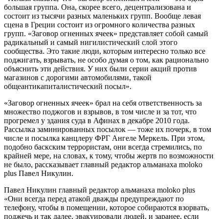
большая группа. Она, скорее всего, децентрализована и
состоит из тысячи разных маленьких групп. Вообще левая
сцена в Греции состоит из огромного количества разных
групп. «Заговор огненных ячеек» представляет собой самый
радикальный и самый нигилистический слой этого
сообщества. Это такие люди, которым интересно только все
поджигать, взрывать, не особо думая о том, как рационально
объяснить эти действия. У них были серии акций против
магазинов с дорогими автомобилями, такой
общеантикапиталистический посыл».
«Заговор огненных ячеек» брал на себя ответственность за
множество поджогов и взрывов, в том числе и за тот, что
прогремел у здания суда в Афинах в декабре 2010 года.
Рассылка заминированных посылок — тоже их почерк, в том
числе и посылка канцлеру ФРГ Ангеле Меркель. При этом,
подобно баскским террористам, они всегда стремились, по
крайней мере, на словах, к тому, чтобы жертв по возможности
не было, рассказывает главный редактор альманаха moloko
plus Павел Никулин.
Павел Никулин
главный редактор альманаха moloko plus
«Они всегда перед атакой дважды предупреждают по
телефону, чтобы в помещении, которое собираются взорвать,
поджечь и так далее, эвакуировали людей, и заранее, если