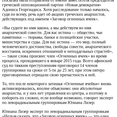
Посылка была отправлена от имени заместителя председателя
греческой оппозиционной партии «Новая демократия»
Адониса Георгиадиса. Хотя расследование только началось,
судя по всему, речь идет об акциях греческих анархистов,
действующих под именем «Заговор огненных ячеек».
«Вы судите во имя закона, а мы действуем во имя
анархической совести. Для вас истина — общество, чьи
памятники — тюрьмы, банки и полицейские участки,
министерства и суды. Для нас истина — это мир, полный
человеческого достоинства, свободы совести, анархического
восстания, искренних отношений и неподдельных страстей»,
— такие слова произнес член «Огненных ячеек» во время
процесса, проходившего в январе 2015 года. Всего афинский
суд по тяжким преступлениям приговорил 14 членов
группировки на сроки от 5-ти до 25 лет, при этом пятеро
приговоренных отрицали свою причастность к ней.
То, что после некоторого затишья «Огненные ячейки» вновь
активизировались, вполне объяснимо: они абсолютные
анархисты, и у них нет управления из центра, а поэтому и
побороть их сложно, если вообще возможно, говорит эксперт
по леворадикальным группировкам Юлиана Лизер:
Юлиана Лизер
эксперт по леворадикальным группировкам
«Нельзя сказать, что «Заговор огненных ячеек» — это одна