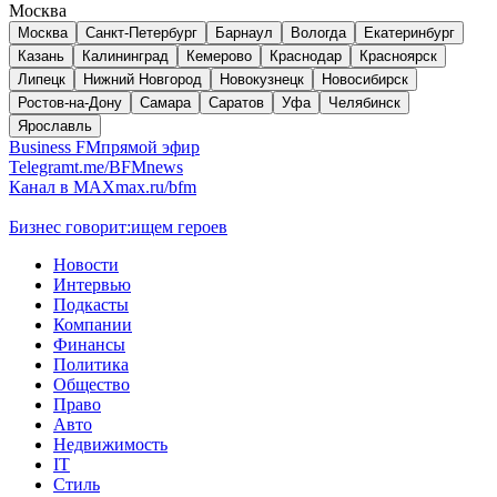
Москва
Москва
Санкт-Петербург
Барнаул
Вологда
Екатеринбург
Казань
Калининград
Кемерово
Краснодар
Красноярск
Липецк
Нижний Новгород
Новокузнецк
Новосибирск
Ростов-на-Дону
Самара
Саратов
Уфа
Челябинск
Ярославль
Business FM
прямой эфир
Telegram
t.me/BFMnews
Канал в MAX
max.ru/bfm
Бизнес говорит:
ищем героев
Новости
Интервью
Подкасты
Компании
Финансы
Политика
Общество
Право
Авто
Недвижимость
IT
Стиль