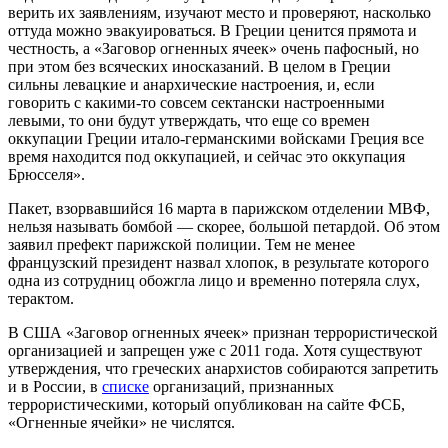
верить их заявлениям, изучают место и проверяют, насколько
оттуда можно эвакуироваться. В Греции ценится прямота и
честность, а «Заговор огненных ячеек» очень пафосный, но
при этом без всяческих иносказаний. В целом в Греции
сильны левацкие и анархические настроения, и, если
говорить с какими-то совсем сектански настроенными
левыми, то они будут утверждать, что еще со времен
оккупации Греции итало-германскими войсками Греция все
время находится под оккупацией, и сейчас это оккупация
Брюсселя».
Пакет, взорвавшийся 16 марта в парижском отделении МВФ,
нельзя называть бомбой — скорее, большой петардой. Об этом
заявил префект парижской полиции. Тем не менее
французский президент назвал хлопок, в результате которого
одна из сотрудниц обожгла лицо и временно потеряла слух,
терактом.
В США «Заговор огненных ячеек» признан террористической
организацией и запрещен уже с 2011 года. Хотя существуют
утверждения, что греческих анархистов собираются запретить
и в России, в
списке
организаций, признанных
террористическими, который опубликован на сайте ФСБ,
«Огненные ячейки» не числятся.