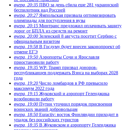
вчера, 20:35
ПВО за день сбила еще 281 украинский
беспилотник над Россией
вчера, 20:27
Ямпольская призвала оптимизировать
олимпиады для поступления в вузы
вчера, 20:15
Минтранс предложил оплачивать защиту
дорог от БПЛА из средств на ремонт
вчера, 20:00
Зеленский 8 августа посетит Сербию с
официальным визитом
вчера, 19:58
В Госдуму будет внесен законопроект об
отмене ЕГЭ
вчера, 19:50
Аэропорты Сочи и Ярославля
приостановили работу
вчера, 19:35
WP: Трамп призвал доноров-
республиканцев поддержать Вэнса на выборах 2028
года
вчера, 19:20
Число ломбардов в РФ превысило
максимум 2022 года
вчера, 19:15
Жуковский и аэропорт Геленджика
возобновили работу
вчера, 19:00
Путин уточнил порядок присвоения
воинских званий добровольцам
вчера, 18:50
Euractiv: восток Финляндии приходит в
упадок без российских туристов
вчера, 18:35
В Жуковском и аэропорту Геленджика