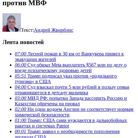
против МВФ
Текст:
Андрей Жвирблис
Лента новостей
07:00
Лесной пожар в 30 км от Ванкувера привел к
эвакуации жителей
06:00
Суд обязал Meta выплатить $567 млн по делу о
вреде психическому здоровью детей
05:51
Трамп подписал указ против «родильного
туризма» в США
04:00
Суд взыскал почти 5 млн рублей в пользу семьи
отравившегося в детсаду мальчика
03:00
МИД РФ: попытки Запада рассорить Россию и
Казахстан обречены на провал
02:00
Ни один водоем Англии не соответствует нормам
химической безопасности
01:00
Трамп: США сами нуждаются в дальнобойных
ракетах и системах Patriot
00:01
Трамп заявил о необходимости пополнения
арсенала США