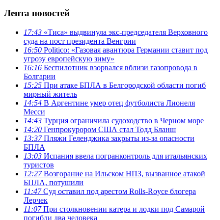
Лента новостей
17:43
«Тиса» выдвинула экс-председателя Верховного
суда на пост президента Венгрии
16:50
Politico: «Газовая авантюра Германии ставит под
угрозу европейскую зиму»
16:16
Беспилотник взорвался вблизи газопровода в
Болгарии
15:25
При атаке БПЛА в Белгородской области погиб
мирный житель
14:54
В Аргентине умер отец футболиста Лионеля
Месси
14:43
Турция ограничила судоходство в Черном море
14:20
Генпрокурором США стал Тодд Бланш
13:37
Пляжи Геленджика закрыты из-за опасности
БПЛА
13:03
Испания ввела погранконтроль для итальянских
туристов
12:27
Возгорание на Ильском НПЗ, вызванное атакой
БПЛА, потушили
11:47
Суд оставил под арестом Rolls-Royce блогера
Лерчек
11:07
При столкновении катера и лодки под Самарой
погибли два человека