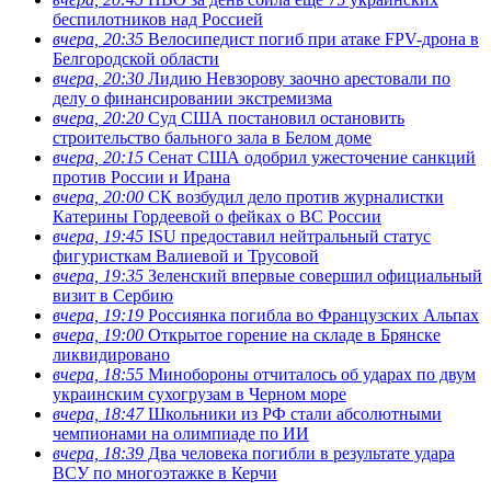
беспилотников над Россией
вчера, 20:35
Велосипедист погиб при атаке FPV-дрона в
Белгородской области
вчера, 20:30
Лидию Невзорову заочно арестовали по
делу о финансировании экстремизма
вчера, 20:20
Суд США постановил остановить
строительство бального зала в Белом доме
вчера, 20:15
Сенат США одобрил ужесточение санкций
против России и Ирана
вчера, 20:00
СК возбудил дело против журналистки
Катерины Гордеевой о фейках о ВС России
вчера, 19:45
ISU предоставил нейтральный статус
фигуристкам Валиевой и Трусовой
вчера, 19:35
Зеленский впервые совершил официальный
визит в Сербию
вчера, 19:19
Россиянка погибла во Французских Альпах
вчера, 19:00
Открытое горение на складе в Брянске
ликвидировано
вчера, 18:55
Минобороны отчиталось об ударах по двум
украинским сухогрузам в Черном море
вчера, 18:47
Школьники из РФ стали абсолютными
чемпионами на олимпиаде по ИИ
вчера, 18:39
Два человека погибли в результате удара
ВСУ по многоэтажке в Керчи