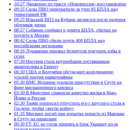
10:27
Движение по трассе «Новороссия» восстановлено
09:55
Силы ПВО перехватили за утро 85 БПЛА над
территорией РФ
09:25
Ильский НПЗ на Кубани загорелся после падения
обломков дрона
08:57
Собянин сообщил о девяти БПЛА, сбитых на
подлете к Москве
08:42
Силы ПВО сбили почти 400 БПЛА над
российскими регионами
08:16
Лукашенко призвал белорусов покупать избы в
селах
07:30
Нигерия стала крупнейшим поставщиком
авиатоплива в Европу
06:30
США и Колумбия обсуждают координацию
усилий против наркотрафика
05:30
ВМС Испании усилили присутствие в Сеуте на
фоне миграционного кризиса
03:30
В Минстрое сравнили качество жилья в Нью-
Йорке и России
02:30
Трамп попросил отпустить его с круглого стола в
Госдепе, чтобы «вести войну»
01:35
Мигрант погиб при попытке попасть из Марокко
в Сеуту на параплане
00:30
FT: ЕС не готов принять в блок Украину из-за
уровня коррупции