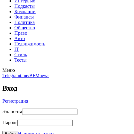
Интервью
Подкасты
Компании
Финансы
Политика
Общество
Право
Авто
Недвижимость
IT
Стиль
Тесты
Меню
Telegram
t.me/BFMnews
Вход
Регистрация
Эл. почта
Пароль
Напомнить пароль
Войти