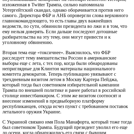
изложенная в Twitter Трампа, сильно напоминала
Уотергейтский скандал, однако оборачивается против него
самого. Директора ФБР и АНБ опровергли слова верховного
главнокомандующего, то есть главы двух важнейших
ведомств, по сути, обвинили президента во лжи и в том, что
ему нельзя доверять. Если дальше последуют дотошные
разбирательства на эту тему, они могут привести и к
уголовному обвинению.
Вторая тема еще «токсичнее». Выяснилось, что ФБР
расследует тему вмешательства России в американские
выборы еще с лета, с тех пор, когда были обнародованы
неприглядные для Клинтон материалы национального
комитета демократов. Теперь публикацию увязывают с
трехдневным визитом летом в Москву Картера Пейджа,
который тогда был советником избирательной кампании
Трампа по внешней политике и ранее работал в российской
столице инвестбанкиром. С этим же визитом соотносят и
внесение изменений в предвыборную платформу
республиканцев, откуда исчез пункт с требованием поставок
летального оружия Украине.
С Украиной связано имя Пола Манафорта, который тоже тогда
был советником Трампа. Будущий президент уволил его еще
до осени, когда обнаружились его связи с бывшим