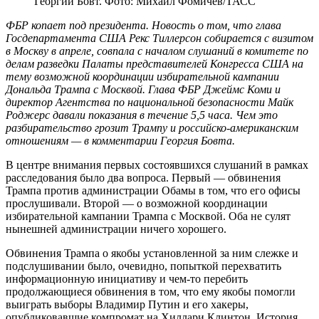
Георгий Бовт. Фото: Михаил Фомичев/ТАСС
ФБР копает под президента. Новость о том, что глава
Госдепартамента США Рекс Тиллерсон собирается с визитом
в Москву в апреле, совпала с началом слушаний в комитете по
делам разведки Палаты представителей Конгресса США на
тему возможной координации избирательной кампании
Дональда Трампа с Москвой. Глава ФБР Джеймс Коми и
директор Агентства по национальной безопасности Майк
Роджерс давали показания в течение 5,5 часа. Чем это
разбирательство грозит Трампу и российско-американским
отношениям — в комментарии Георгия Бовта.
В центре внимания первых состоявшихся слушаний в рамках
расследования было два вопроса. Первый — обвинения
Трампа против администрации Обамы в том, что его офисы
прослушивали. Второй — о возможной координации
избирательной кампании Трампа с Москвой. Оба не сулят
нынешней администрации ничего хорошего.
Обвинения Трампа о якобы установленной за ним слежке и
подслушивании было, очевидно, попыткой перехватить
информационную инициативу и чем-то перебить
продолжающиеся обвинения в том, что ему якобы помогли
выиграть выборы Владимир Путин и его хакеры,
опубликовавшие компромат на Хиллари Клинтон. История,