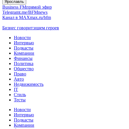
Ярославль
Business FM
прямой эфир
Telegram
t.me/BFMnews
Канал в MAX
max.ru/bfm
Бизнес говорит:
ищем героев
Новости
Интервью
Подкасты
Компании
Финансы
Политика
Общество
Право
Авто
Недвижимость
IT
Стиль
Тесты
Новости
Интервью
Подкасты
Компании