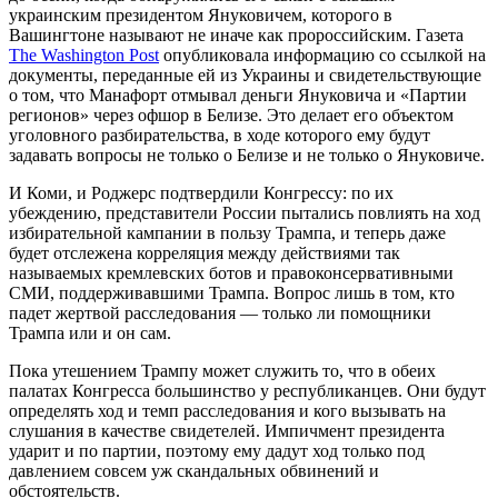
украинским президентом Януковичем, которого в
Вашингтоне называют не иначе как пророссийским. Газета
The Washington Post
опубликовала информацию со ссылкой на
документы, переданные ей из Украины и свидетельствующие
о том, что Манафорт отмывал деньги Януковича и «Партии
регионов» через офшор в Белизе. Это делает его объектом
уголовного разбирательства, в ходе которого ему будут
задавать вопросы не только о Белизе и не только о Януковиче.
И Коми, и Роджерс подтвердили Конгрессу: по их
убеждению, представители России пытались повлиять на ход
избирательной кампании в пользу Трампа, и теперь даже
будет отслежена корреляция между действиями так
называемых кремлевских ботов и правоконсервативными
СМИ, поддерживавшими Трампа. Вопрос лишь в том, кто
падет жертвой расследования — только ли помощники
Трампа или и он сам.
Пока утешением Трампу может служить то, что в обеих
палатах Конгресса большинство у республиканцев. Они будут
определять ход и темп расследования и кого вызывать на
слушания в качестве свидетелей. Импичмент президента
ударит и по партии, поэтому ему дадут ход только под
давлением совсем уж скандальных обвинений и
обстоятельств.