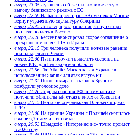
вчера, 23:35
Лукашенко объяснил экономическую
выгоду безвизового режима с ЕС
вчера, 22:59
На башню ресторана «Армения» в Москве
вернут утраченную скульптуру балерины
вчера, 22:45
Литовец протаранил погранпункт при
попытке попасть в Россию
вчера, 22:28
Бессент анонсировал скорое соглашение о
прекращении огня США и Ирана
вчера, 22:15
Три человека получили ножевые ранения
при нападении в Чехии
вчера, 22:00
Путин поручил выделить средства на
новые РЛС для Белгородской области
вчера, 21:56
The Atlantic: Маск отказал Украине в
использовании Starlink для атак вглубь РФ
вчера, 21:35
После пожара на складе в Брянске
возбудили уголовное дело
вчера, 21:26
Лидеры сборной РФ по гимнастике
получили официальный отказ в визах от Хорватии
вчера, 21:15
Пентагон опубликовал 16 новых видео с
НЛО
вчера, 21:00
На границе Украины с Польшей скопилось
свыше 6,5 тысячи грузовиков
вчера, 20:53
Швыдкой: «Интервидение» точно пройдет
в 2026 году
вчера, 20:45
ПВО за день сбила еще 75 украинских