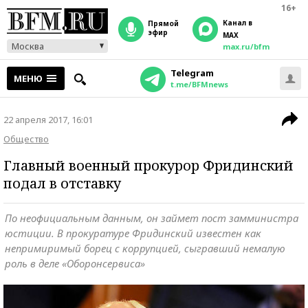
16+
Канал в
прямой
эфир
MAX
Москва
max.ru/bfm
Telegram
МЕНЮ
t.me/BFMnews
22 апреля 2017, 16:01
Общество
Главный военный прокурор Фридинский
подал в отставку
По неофициальным данным, он займет пост замминистра
юстиции. В прокуратуре Фридинский известен как
непримиримый борец с коррупцией, сыгравший немалую
роль в деле «Оборонсервиса»