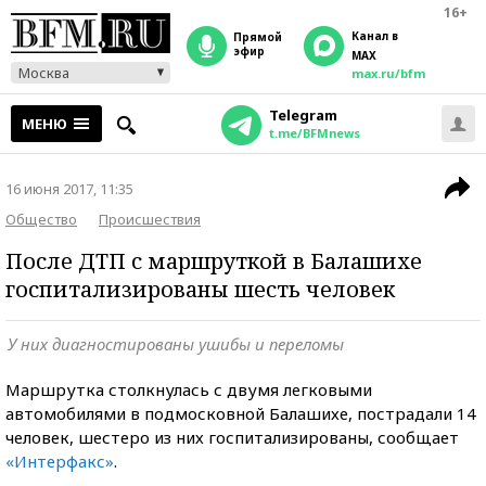
16+
Канал в
прямой
эфир
MAX
Москва
max.ru/bfm
Telegram
МЕНЮ
t.me/BFMnews
16 июня 2017, 11:35
Общество
Происшествия
После ДТП с маршруткой в Балашихе
госпитализированы шесть человек
У них диагностированы ушибы и переломы
Маршрутка столкнулась с двумя легковыми
автомобилями в подмосковной Балашихе, пострадали 14
человек, шестеро из них госпитализированы, сообщает
«Интерфакс»
.