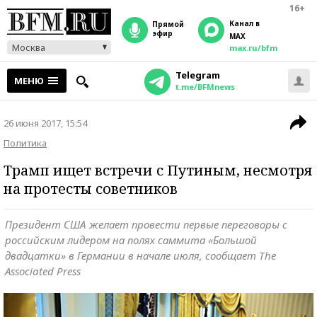
16+
Канал в
прямой
эфир
MAX
Москва
max.ru/bfm
Telegram
МЕНЮ
t.me/BFMnews
26 июня 2017, 15:54
Политика
Трамп ищет встречи с Путиным, несмотря
на протесты советников
Президент США желает провести первые переговоры с
российским лидером на полях саммита «Большой
двадцатки» в Германии в начале июля, сообщает The
Associated Press