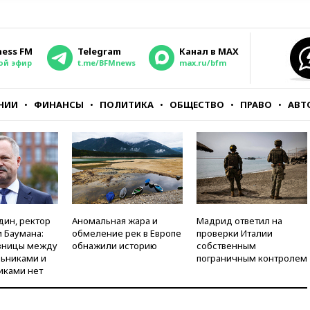
ness FM
Telegram
Канал в MAX
ой эфир
t.me/BFMnews
max.ru/bfm
НИИ
ФИНАНСЫ
ПОЛИТИКА
ОБЩЕСТВО
ПРАВО
АВТ
дин, ректор
Аномальная жара и
Мадрид ответил на
 Баумана:
обмеление рек в Европе
проверки Италии
зницы между
обнажили историю
собственным
ьниками и
пограничным контролем
иками нет