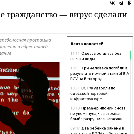
ое гражданство — вирус сделали
о вредоносная программа
Лента новостей
винения в адрес нашей
тания
11:11
Одесса осталась без
света и воды
10:53
Три человека погибли в
результате ночной атаки БПЛА
ВСУ на Белгород
10:31
ВС РФ ударили по
одесской портовой
инфраструктуре
10:10
Премьер Японии снова
не упомянула, чья атомная
бомба разрушила Нагасаки
09:47
Два ребенка ранены в
ходе атаки БПЛА на Белгород