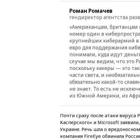
Роман Ромачев
гендиректор агентства раз
«Американцам, британцам в
номер один в киберпростра
крупнейших киберармий в 
евро для поддержания кибе
понимали, куда идут деньг
случае мы видим, что это Ро
поскольку хакеры — это так
части света, и необязательн
обязательно какой-то славя
не знает. То есть не исключ
из Южной Америки, из Афр
Почти сразу после атаки вируса 
Касперского» и Microsoft заявили
Украине. Речь шла о вредоносном
компания FireEye обвинила Росс