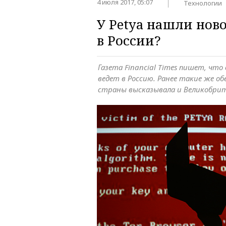
4 июля 2017, 05:07
Технологии
У Petya нашли нов
в России?
Газета Financial Times пишет, чт
ведет в Россию. Ранее такие же об
страны высказывала и Великобри