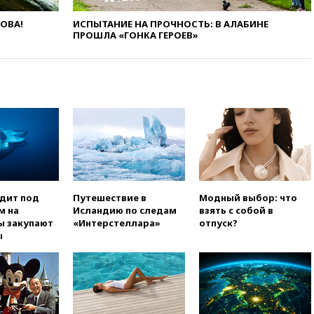
погранконтроль для
итальянских туристов
ЛОВА!
ИСПЫТАНИЕ НА ПРОЧНОСТЬ: В АЛАБИНЕ
ПРОШЛА «ГОНКА ГЕРОЕВ»
вчера, 12:27
Возгорание на
Ильском НПЗ, вызванное
атакой БПЛА, потушили
вчера, 11:47
Суд оставил под
арестом Rolls-Royce блогера
Лерчек
вчера, 11:07
При
столкновении катера и лодки
под Самарой погибли два
человека
вчера, 10:27
Движение по
одит под
Путешествие в
Модный выбор: что
трассе «Новороссия»
м на
Исландию по следам
взять с собой в
восстановлено
ы закупают
«Интерстеллара»
отпуск?
ы
вчера, 09:55
Силы ПВО
перехватили за утро 85 БПЛА
над территорией РФ
вчера, 09:25
Ильский НПЗ на
Кубани загорелся после
падения обломков дрона