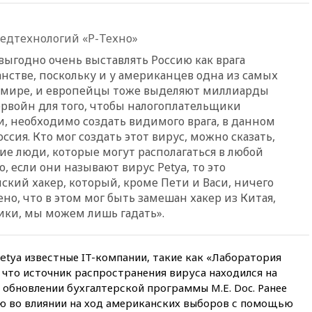
00:25
В Красноярском крае
идут поиски семьи, пропавшей
во время сплава
ведтехнологий «Р-Техно»
вчера, 23:30
Жителя Нижнего
ыгодно очень выставлять Россию как врага
Тагила арестовали за реакции
нстве, поскольку и у американцев одна из самых
в Теlegram
мире, и европейцы тоже выделяют миллиарды
вчера, 22:50
Российский
рвойн для того, чтобы налогоплательщики
режиссер Кирилл Соколов
и, необходимо создать видимого врага, в данном
снимет триллер для Netflix
ссия. Кто мог создать этот вирус, можно сказать,
вчера, 22:20
Турция призвала
ие люди, которые могут располагаться в любой
к мораторию на удары по
о, если они называют вирус Petya, то это
торговым судам в Черном
нский хакер, который, кроме Пети и Васи, ничего
море
ено, что в этом мог быть замешан хакер из Китая,
вчера, 21:43
Экс-
ики, мы можем лишь гадать».
председатель Верховного
суда Венгрии согласился стать
президентом республики
Petya известные IT-компании, такие как «Лаборатория
вчера, 20:58
Финляндия
, что источник распространения вируса находился на
введет экзамен для
 обновлении бухгалтерской программы M.E. Doc. Ранее
претендентов на получение
ию во влиянии на ход американских выборов с помощью
гражданства