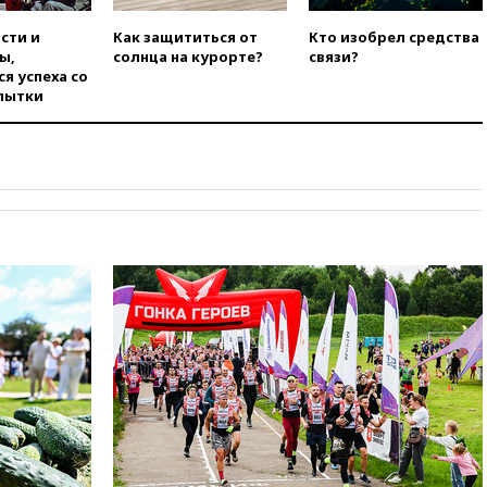
угрозу европейскую зиму»
сти и
Как защититься от
Кто изобрел средства
вчера, 16:16
Беспилотник
ы,
солнца на курорте?
связи?
взорвался вблизи
я успеха со
газопровода в Болгарии
пытки
вчера, 15:25
При атаке БПЛА в
Белгородской области погиб
мирный житель
вчера, 14:54
В Аргентине умер
отец футболиста Лионеля
Месси
вчера, 14:43
Турция
ограничила судоходство в
Черном море
вчера, 14:20
Генпрокурором
США стал Тодд Бланш
вчера, 13:37
Пляжи
Геленджика закрыты из-за
опасности БПЛА
вчера, 13:03
Испания ввела