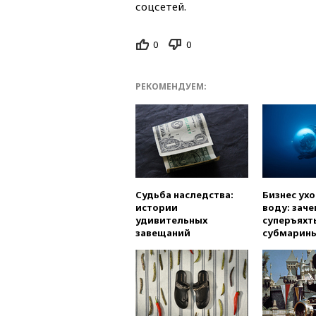
соцсетей.
0
0
РЕКОМЕНДУЕМ:
Судьба наследства:
Бизнес ух
истории
воду: заче
удивительных
суперъяхт
завещаний
субмарин