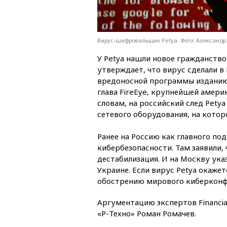
Вирус-шифровальщик Petya. Фото: Александ
У Petya нашли новое гражданство
утверждает, что вирус сделали в
вредоносной программы изданию 
глава FireEye, крупнейшей амери
словам, на российский след Pety
сетевого оборудования, на котор
Ранее на Россию как главного по
кибербезопасности. Там заявили,
дестабилизация. И на Москву ука
Украине. Если вирус Petya окажет
обострению мирового киберконф
Аргументацию экспертов Financia
«Р-Техно» Роман Ромачев.