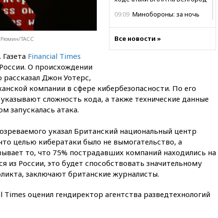
09:09
Минобороны: за ночь
сбито 153 украинских БПЛА
08:50
Состояние здоровья
Все новости »
р Рюмин/ТАСС
Джо Байдена ухудшилось
. Газета
Financial Times
07:40
OpenAI приостановила
 России. О происхождении
выпуск модели Astra и-за
рассказал Джон Уотерс,
потенциальных рисков
канской компании в сфере кибербезопасности. По его
06:25
У берегов Италии
a указывают сложность кода, а также технические данные
обнаружили затонувшее
ом запускалась атака.
судно древнеримских времен
05:10
«Одиссея» Нолана
дозреваемого указал Британский национальный центр
собрала в мировом прокате
 что целью кибератаки было не вымогательство, а
свыше $1 млрд
зывает то, что 75% пострадавших компаний находились на
02:22
Собянин сообщил о
ся из России, это будет способствовать значительному
высоких темпах строительства
ликта, заключают британские журналисты.
недвижимости в Москве
01:20
Россиянин в среднем
l Times оценил гендиректор агентства разведтехнологий
съедает несколько арбузов за
сезон