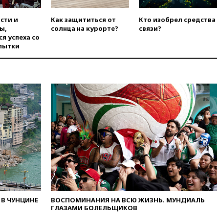
вчера, 08:57
Собянин
сти и
Как защититься от
Кто изобрел средства
сообщил о девяти БПЛА,
ы,
солнца на курорте?
связи?
сбитых на подлете к Москве
я успеха со
вчера, 08:42
Силы ПВО сбили
пытки
почти 400 БПЛА над
российскими регионами
вчера, 08:16
Лукашенко
призвал белорусов покупать
избы в селах
вчера, 07:30
Нигерия стала
крупнейшим поставщиком
авиатоплива в Европу
вчера, 06:30
США и Колумбия
обсуждают координацию
усилий против наркотрафика
вчера, 05:30
ВМС Испании
усилили присутствие в Сеуте
на фоне миграционного
В ЧУНЦИНЕ
ВОСПОМИНАНИЯ НА ВСЮ ЖИЗНЬ. МУНДИАЛЬ
кризиса
ГЛАЗАМИ БОЛЕЛЬЩИКОВ
вчера, 03:30
В Минстрое