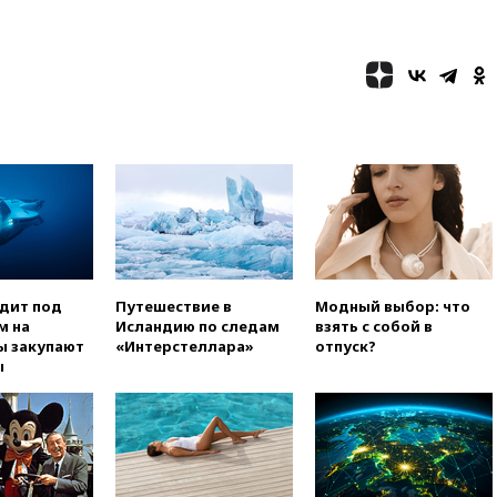
вчера, 20:12
Минобороны
Болгарии: упавший в стране
беспилотник, скорее всего,
был украинским
вчера, 19:29
ОАЭ обвинили
Иран в атаке на судно
нефтяной компании ADNOC в
Ормузе
вчера, 18:56
«Газпром»: объем
газа в европейских подземных
хранилищах достиг
антирекорда
одит под
Путешествие в
Модный выбор: что
вчера, 18:25
ТАСС: Уиткофф и
м на
Исландию по следам
взять с собой в
Кушнер могут вскоре посетить
ы закупают
«Интерстеллара»
отпуск?
Москву и Киев
ы
вчера, 17:43
«Тиса» выдвинула
экс-председателя Верховного
суда на пост президента
Венгрии
вчера, 16:50
Politico: «Газовая
авантюра Германии ставит под