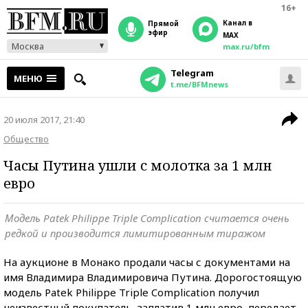
16+
Канал в
прямой
эфир
MAX
Москва
max.ru/bfm
Telegram
МЕНЮ
t.me/BFMnews
20 июля 2017, 21:40
Общество
Часы Путина ушли с молотка за 1 млн
евро
Модель Patek Philippe Triple Complication считается очень
редкой и производится лимитированным тиражом
На аукционе в Монако продали часы с документами на
имя Владимира Владимировича Путина. Дорогостоящую
модель Patek Philippe Triple Complication получил
неизвестный покупатель, заплатив 1 млн евро, передает