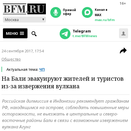
16+
Канал в
прямой
эфир
MAX
Москва
max.ru/bfm
Telegram
МЕНЮ
t.me/BFMnews
24 сентября 2017, 17:54
Общество
Актуальная тема:
ЧП
На Бали эвакуируют жителей и туристов
из-за извержения вулкана
Российская дипмиссия в Индонезии рекомендует гражданам
РФ, находящимся на острове, соблюдать повышенные меры
осторожности, не выезжать в центральные и северо-
восточные районы Бали в связи с возможным извержением
вулкана Агунг