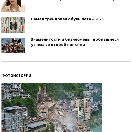
Самая трендовая обувь лета – 2026
Знаменитости и бизнесмены, добившиеся
успеха со второй попытки
Как защититься от солнца на курорте?
ФОТОИСТОРИИ
Кто изобрел средства связи?