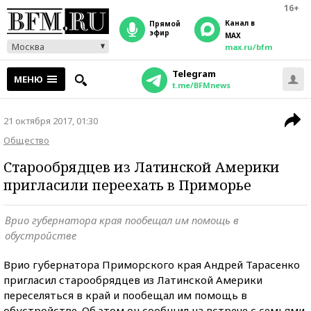
16+
Канал в
прямой
эфир
MAX
Москва
max.ru/bfm
Telegram
МЕНЮ
t.me/BFMnews
21 октября 2017, 01:30
Общество
Старообрядцев из Латинской Америки
пригласили переехать в Приморье
Врио губернатора края пообещал им помощь в
обустройстве
Врио губернатора Приморского края Андрей Тарасенко
пригласил старообрядцев из Латинской Америки
переселяться в край и пообещал им помощь в
обустройстве. Об этом он сообщил на встрече с семьями