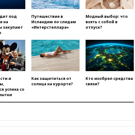
вчера, 06:30
США и Колумбия
обсуждают координацию
одит под
Путешествие в
Модный выбор: что
усилий против наркотрафика
м на
Исландию по следам
взять с собой в
вчера, 05:30
ВМС Испании
ы закупают
«Интерстеллара»
отпуск?
усилили присутствие в Сеуте
ы
на фоне миграционного
кризиса
вчера, 03:30
В Минстрое
сравнили качество жилья в
Нью-Йорке и России
вчера, 02:30
Трамп попросил
отпустить его с круглого стола
сти и
Как защититься от
Кто изобрел средства
в Госдепе, чтобы «вести
ы,
солнца на курорте?
связи?
войну»
я успеха со
пытки
вчера, 01:35
Мигрант погиб
при попытке попасть из
Марокко в Сеуту на параплане
вчера, 00:30
FT: ЕС не готов
принять в блок Украину из-за
уровня коррупции