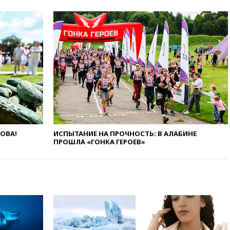
7 августа
Лукашенко
объяснил экономическую
выгоду безвизового режима с
ЕС
7 августа
На башню ресторана
«Армения» в Москве вернут
утраченную скульптуру
балерины
7 августа
Литовец протаранил
погранпункт при попытке
попасть в Россию
7 августа
Бессент
ЛОВА!
ИСПЫТАНИЕ НА ПРОЧНОСТЬ: В АЛАБИНЕ
анонсировал скорое
ПРОШЛА «ГОНКА ГЕРОЕВ»
соглашение о прекращении
огня США и Ирана
7 августа
Три человека
получили ножевые ранения
при нападении в Чехии
7 августа
Путин поручил
выделить средства на новые
РЛС для Белгородской