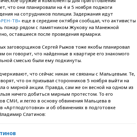
тическое оружие и компоненты для приготовления
Черном море
т, что они планировали на 4 и 5 ноября поджоги
дения на сотрудников полиции. Задержания идут
вчера, 14:20
Генпрокурором
США стал Тодд Бланш
«РЕН-ТВ»
еще в середине октября сообщал, что активисты
ть пожар рядом с памятником Жукову на Манежной
вчера, 13:37
Пляжи
ено, оставшееся после проведения ярмарки.
Геленджика закрыты из-за
опасности БПЛА
мых заговорщиков Сергей Рыжов тоже якобы планировал
вчера, 13:03
Испания ввела
ам он говорит, что найденные в квартире его знакомого
погранконтроль для
ельной смесью были ему подкинуты.
итальянских туристов
вчера, 12:27
Возгорание на
черкивают, что сейчас никак не связаны с Мальцевым. Те,
Ильском НПЗ, вызванное
ворят, что он призывал сторонников 5 ноября выйти на
атакой БПЛА, потушили
ла о мирной акции. Правда, сам же он весной на одном из
вчера, 11:47
Суд оставил под
нельзя ничего добиться мирным протестом. То его
арестом Rolls-Royce блогера
ов СМИ, и легло в основу обвинения Мальцева в
Лерчек
в «Артподготовки» и об обвинениях в подготовке
вчера, 11:07
При
Владимир Слатинов:
столкновении катера и лодки
под Самарой погибли два
человека
тинов
вчера, 10:27
Движение по