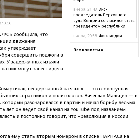
вчера, 21:43
Экс-
председатель Верховного
суда Венгрии согласился стать
в/ТАСС
президентом республики
. ФСБ сообщила, что
вчера, 20:58
Финляндия
акции движения
введет экзамен для
претендентов на получение
как утверждает
Все новости »
гражданства
оября совершить поджоги в
ах. У задержанных изъяли
вчера, 20:12
Минобороны
Болгарии: упавший в стране
 на них могут завести дела
беспилотник, скорее всего,
был украинским
 маргинал, несдержанный на язык», — это совокупная
вчера, 19:29
ОАЭ обвинили
Иран в атаке на судно
 бывших соратников и политологов. Вячеслав Мальцев — в
нефтяной компании ADNOC в
 который разочаровался в партии и начал борьбу весьма
Ормузе
ь лет он ведет свой канал на YouTube под названием
вчера, 18:56
«Газпром»: объем
власть и постоянно говорит, что «революция в России
газа в европейских подземных
хранилищах достиг
антирекорда
огла ему стать вторым номером в списке ПАРНАСа на