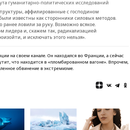
ута гуманитарно-политических исследований
трассе «Новороссия»
восстановлено
 структуры, аффилированные с господином
были известны как сторонники силовых методов.
вчера, 09:55
Силы ПВО
го ранее ловили за руку. Возможно всякое.
перехватили за утро 85 БПЛА
над территорией РФ
ом лидера и, скажем так, радикализацией
оизойти, и исключать этого нельзя».
вчера, 09:25
Ильский НПЗ на
Кубани загорелся после
падения обломков дрона
ии на своем канале. Он находился во Франции, а сейчас
вчера, 08:57
Собянин
шутит, что находится в «пломбированном вагоне». Впрочем,
сообщил о девяти БПЛА,
вленное обвинение в экстремизме.
сбитых на подлете к Москве
вчера, 08:42
Силы ПВО сбили
почти 400 БПЛА над
российскими регионами
вчера, 08:16
Лукашенко
призвал белорусов покупать
избы в селах
вчера, 07:30
Нигерия стала
крупнейшим поставщиком
авиатоплива в Европу