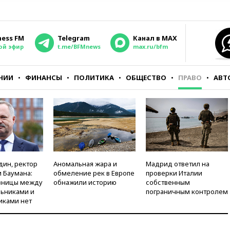
ness FM
Telegram
Канал в MAX
ой эфир
t.me/BFMnews
max.ru/bfm
НИИ
ФИНАНСЫ
ПОЛИТИКА
ОБЩЕСТВО
ПРАВО
АВТ
дин, ректор
Аномальная жара и
Мадрид ответил на
 Баумана:
обмеление рек в Европе
проверки Италии
зницы между
обнажили историю
собственным
ьниками и
пограничным контролем
иками нет