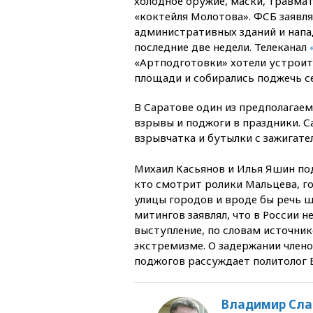
холодное оружие, маски, травма
«коктейля Молотова». ФСБ заявляе
административных зданий и напа
последние две недели. Телеканал
«Артподготовки» хотели устрои
площади и собирались поджечь с
В Саратове один из предполагае
взрывы и поджоги в праздники. С
взрывчатка и бутылки с зажигат
Михаил Касьянов и Илья Яшин под
кто смотрит ролики Мальцева, го
улицы городов и вроде бы речь ш
митингов заявлял, что в России 
выступление, по словам источник
экстремизме. О задержании члено
поджогов рассуждает политолог 
Владимир Сла