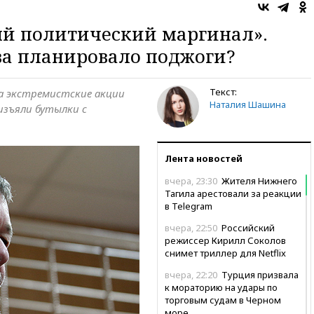
ый политический маргинал».
а планировало поджоги?
Текст:
а экстремистские акции
Наталия Шашина
изъяли бутылки с
Лента новостей
вчера, 23:30
Жителя Нижнего
Тагила арестовали за реакции
в Теlegram
вчера, 22:50
Российский
режиссер Кирилл Соколов
снимет триллер для Netflix
вчера, 22:20
Турция призвала
к мораторию на удары по
торговым судам в Черном
море