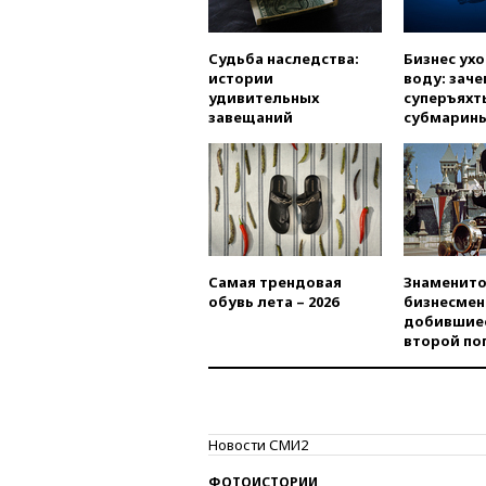
Судьба наследства:
Бизнес ух
истории
воду: заче
удивительных
суперъяхт
завещаний
субмарин
Самая трендовая
Знаменито
обувь лета – 2026
бизнесмен
добившиес
второй по
Новости СМИ2
ФОТОИСТОРИИ