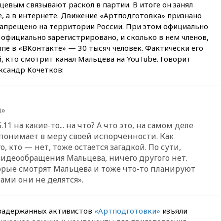
вчера, 18:25
ТАСС: Уиткофф и
цевым связывают раскол в партии. В итоге он занял
Кушнер могут вскоре посетить
, а в интернете. Движение «Артподготовка» признано
Москву и Киев
запрещено на территории России. При этом официально
вчера, 17:43
«Тиса» выдвинула
 официально зарегистрировано, и сколько в нем членов,
экс-председателя Верховного
ппе в «ВКонтакте» — 30 тысяч человек. Фактически его
суда на пост президента
, кто смотрит канал Мальцева на YouTube. Говорит
Венгрии
ксандр Кочетков:
вчера, 16:50
Politico: «Газовая
авантюра Германии ставит под
угрозу европейскую зиму»
и»
вчера, 16:16
Беспилотник
взорвался вблизи
1 на какие-то... на что? А что это, на самом деле
газопровода в Болгарии
 понимает в меру своей испорченности. Как
вчера, 15:25
При атаке БПЛА в
о, кто — нет, тоже остается загадкой. По сути,
Белгородской области погиб
 видеообращения Мальцева, ничего другого нет.
мирный житель
торые смотрят Мальцева и тоже что-то планируют
вчера, 14:54
В Аргентине умер
нами они не делятся».
отец футболиста Лионеля
Месси
 задержанных активистов
«Артподготовки»
вчера, 14:43
Турция
изъяли
ограничила судоходство в