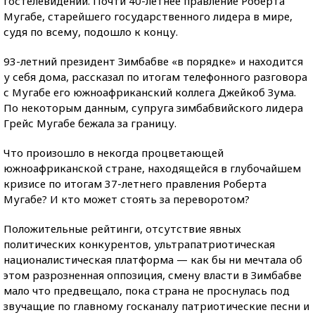
гостелевидении. Почти 40-летнее правление Роберта
Мугабе, старейшего государственного лидера в мире,
судя по всему, подошло к концу.
93-летний президент Зимбабве «в порядке» и находится
у себя дома, рассказал по итогам телефонного разговора
с Мугабе его южноафриканский коллега Джейкоб Зума.
По некоторым данным, супруга зимбабвийского лидера
Грейс Мугабе бежала за границу.
Что произошло в некогда процветающей
южноафриканской стране, находящейся в глубочайшем
кризисе по итогам 37-летнего правления Роберта
Мугабе? И кто может стоять за переворотом?
Положительные рейтинги, отсутствие явных
политических конкурентов, ультрапатриотическая
националистическая платформа — как бы ни мечтала об
этом разрозненная оппозиция, смену власти в Зимбабве
мало что предвещало, пока страна не проснулась под
звучащие по главному госканалу патриотические песни и