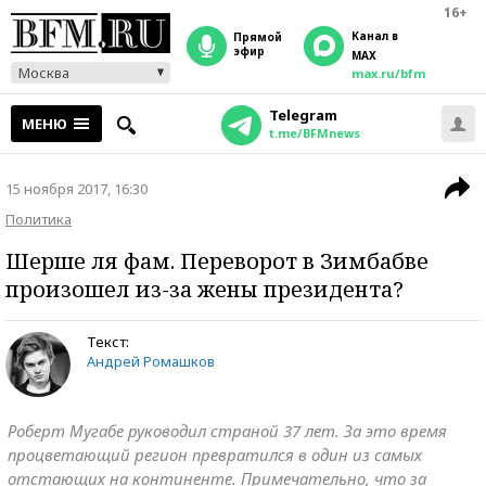
16+
Канал в
прямой
эфир
MAX
Москва
max.ru/bfm
Telegram
МЕНЮ
t.me/BFMnews
15 ноября 2017, 16:30
Политика
Шерше ля фам. Переворот в Зимбабве
произошел из-за жены президента?
Текст:
Андрей Ромашков
Роберт Мугабе руководил страной 37 лет. За это время
процветающий регион превратился в один из самых
отстающих на континенте. Примечательно, что за