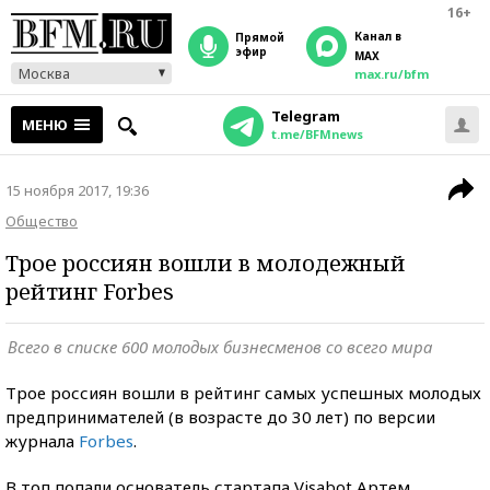
16+
Канал в
прямой
эфир
MAX
Москва
max.ru/bfm
Telegram
МЕНЮ
t.me/BFMnews
15 ноября 2017, 19:36
Общество
Трое россиян вошли в молодежный
рейтинг Forbes
Всего в списке 600 молодых бизнесменов со всего мира
Трое россиян вошли в рейтинг самых успешных молодых
предпринимателей (в возрасте до 30 лет) по версии
журнала
Forbes
.
В топ попали основатель стартапа Visabot Артем