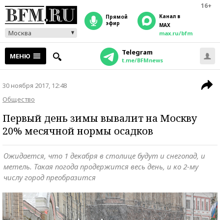
16+
Канал в
прямой
эфир
MAX
Москва
max.ru/bfm
Telegram
МЕНЮ
t.me/BFMnews
30 ноября 2017, 12:48
Общество
Первый день зимы вывалит на Москву
20% месячной нормы осадков
Ожидается, что 1 декабря в столице будут и снегопад, и
метель. Такая погода продержится весь день, и ко 2-му
числу город преобразится