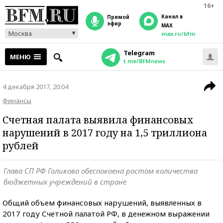
16+
Канал в
прямой
эфир
MAX
Москва
max.ru/bfm
Telegram
МЕНЮ
t.me/BFMnews
4 декабря 2017, 20:04
Финансы
Счетная палата выявила финансовых
нарушений в 2017 году на 1,5 триллиона
рублей
Глава СП РФ Голикова обеспокоена ростом количества
бюджетных учреждений в стране
Общий объем финансовых нарушений, выявленных в
2017 году Счетной палатой РФ, в денежном выражении