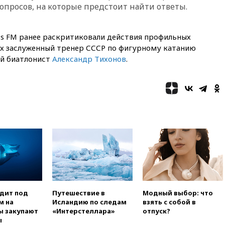
опросов, на которые предстоит найти ответы.
вчера, 20:30
Лидию Невзорову
заочно арестовали по делу о
финансировании
экстремизма
ess FM ранее раскритиковали действия профильных
их заслуженный тренер СССР по фигурному катанию
вчера, 20:20
Суд США
й биатлонист
Александр Тихонов
.
постановил остановить
строительство бального зала в
Белом доме
вчера, 20:15
Сенат США
одобрил ужесточение
санкций против России и
Ирана
вчера, 20:00
СК возбудил дело
против журналистки Катерины
Гордеевой о фейках о ВС
России
вчера, 19:45
ISU предоставил
нейтральный статус
одит под
Путешествие в
Модный выбор: что
фигуристкам Валиевой и
м на
Исландию по следам
взять с собой в
Трусовой
ы закупают
«Интерстеллара»
отпуск?
ы
вчера, 19:35
Зеленский