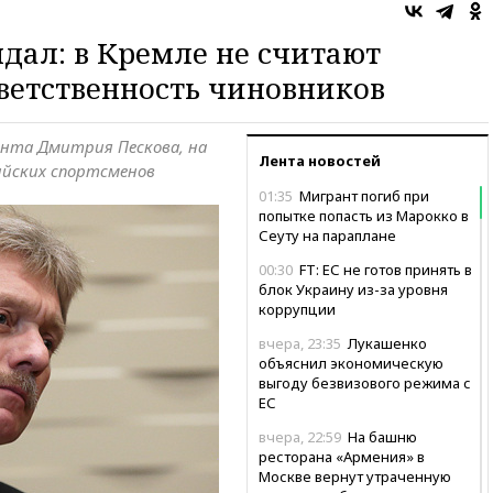
ал: в Кремле не считают
ветственность чиновников
ента Дмитрия Пескова, на
Лента новостей
ийских спортсменов
01:35
Мигрант погиб при
попытке попасть из Марокко в
Сеуту на параплане
00:30
FT: ЕС не готов принять в
блок Украину из-за уровня
коррупции
вчера, 23:35
Лукашенко
объяснил экономическую
выгоду безвизового режима с
ЕС
вчера, 22:59
На башню
ресторана «Армения» в
Москве вернут утраченную