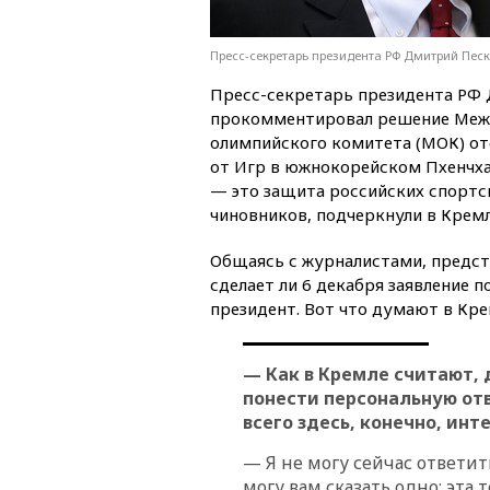
Пресс-секретарь президента РФ Дмитрий Песк
Пресс-секретарь президента РФ
прокомментировал решение Меж
олимпийского комитета (МОК) о
от Игр в южнокорейском Пхенчха
— это защита российских спортс
чиновников, подчеркнули в Кремл
Общаясь с журналистами, предста
сделает ли 6 декабря заявление 
президент. Вот что думают в Кре
— Как в Кремле считают,
понести персональную от
всего здесь, конечно, ин
— Я не могу сейчас ответить
могу вам сказать одно: эта