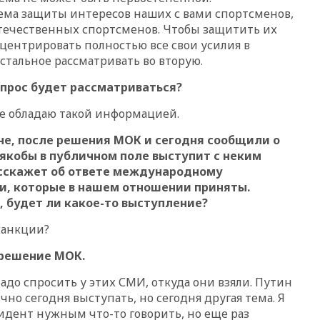
уголовное дело
ема защиты интересов наших с вами спортсменов,
течественных спортсменов. Чтобы защитить их
вчера, 21:26
Лидеры сборной
РФ по гимнастике получили
ентрировать полностью все свои усилия в
официальный отказ в визах от
остальное рассматривать во вторую.
Хорватии
опрос будет рассматриваться?
вчера, 21:15
Пентагон
опубликовал 16 новых видео с
 не обладаю такой информацией.
НЛО
е, после решения МОК и сегодня сообщили о
вчера, 21:00
На границе
Украины с Польшей скопилось
якобы в публичном поле выступит с неким
свыше 6,5 тысячи грузовиков
асскажет об ответе международному
ии, которые в нашем отношении приняты.
вчера, 20:53
Швыдкой:
«Интервидение» точно
, будет ли какое-то выступление?
пройдет в 2026 году
санкции?
вчера, 20:45
ПВО за день
сбила еще 75 украинских
 решение МОК.
беспилотников над Россией
надо спросить у этих СМИ, откуда они взяли. Путин
вчера, 20:35
Велосипедист
погиб при атаке FPV-дрона в
но сегодня выступать, но сегодня другая тема. Я
Белгородской области
зидент нужным что-то говорить, но еще раз