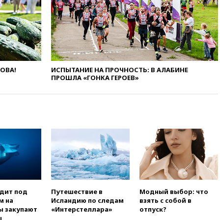
побережья Новороссийска
вчера, 18:18
Товарооборот
Китая и России вырос в этом
году более чем на четверть
вчера, 17:55
Мужчина получил
ранения при атаке дрона на
ЛОВА!
ИСПЫТАНИЕ НА ПРОЧНОСТЬ: В АЛАБИНЕ
Белгородскую область
ПРОШЛА «ГОНКА ГЕРОЕВ»
вчера, 17:48
Bloomberg:
авиакомпании США обязали
проверить самолеты Boeing на
наличие трещин
вчера, 17:35
В Казани
пятилетний ребенок погиб при
падении из окна десятого
этажа
вчера, 17:17
Bloomberg:
киберкомандование США
расследует серию
одит под
Путешествие в
Модный выбор: что
самоубийств своих служащих
м на
Исландию по следам
взять с собой в
ы закупают
«Интерстеллара»
отпуск?
вчера, 17:00
Сняты
ы