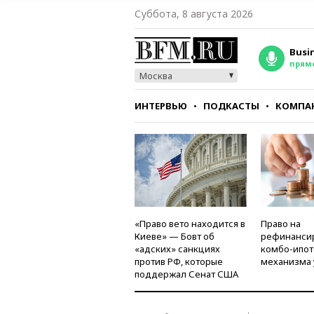
Суббота, 8 августа 2026
Busi
прям
Москва
ИНТЕРВЬЮ
ПОДКАСТЫ
КОМПА
СТИЛЬ
ТЕСТЫ
«Право вето находится в
Право на
Киеве» — Бовт об
рефинанси
«адских» санкциях
комбо-ипот
против РФ, которые
механизма 
поддержал Сенат США