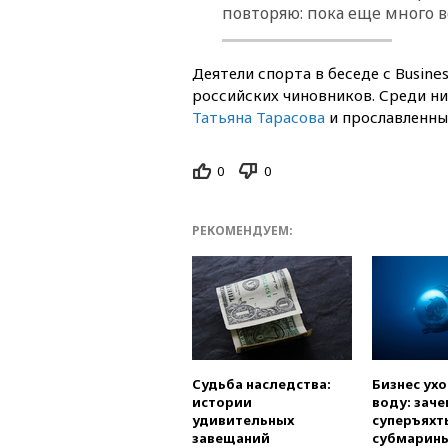
повторяю: пока еще много в
Деятели спорта в беседе с Busin
российских чиновников. Среди н
Татьяна Тарасова
и прославленны
0
0
РЕКОМЕНДУЕМ:
Судьба наследства:
Бизнес ух
истории
воду: заче
удивительных
суперъяхт
завещаний
субмарин