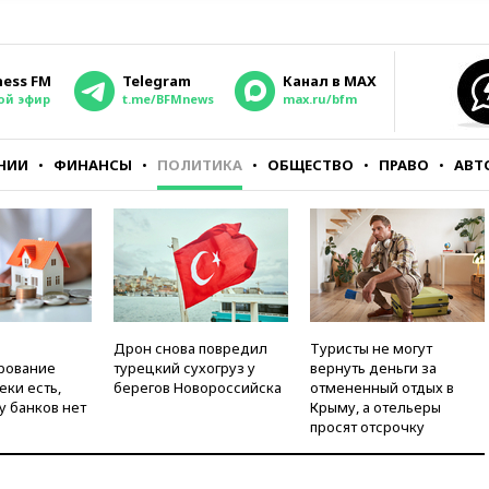
ness FM
Telegram
Канал в MAX
ой эфир
t.me/BFMnews
max.ru/bfm
НИИ
ФИНАНСЫ
ПОЛИТИКА
ОБЩЕСТВО
ПРАВО
АВТ
Дрон снова повредил
Туристы не могут
рование
турецкий сухогруз у
вернуть деньги за
еки есть,
берегов Новороссийска
отмененный отдых в
у банков нет
Крыму, а отельеры
просят отсрочку