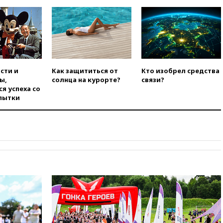
впервые совершил
официальный визит в Сербию
вчера, 19:19
Россиянка
погибла во Французских
Альпах
вчера, 19:00
Открытое
сти и
Как защититься от
Кто изобрел средства
горение на складе в Брянске
ы,
солнца на курорте?
связи?
ликвидировано
я успеха со
вчера, 18:55
Минобороны
пытки
отчиталось об ударах по двум
украинским сухогрузам в
Черном море
вчера, 18:47
Школьники из РФ
стали абсолютными
чемпионами на олимпиаде по
ИИ
вчера, 18:39
Два человека
погибли в результате удара
ВСУ по многоэтажке в Керчи
вчера, 18:25
Беспилотник
атаковал турецкий сухогруз у