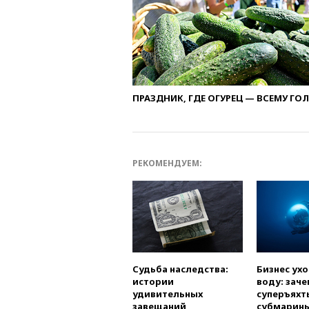
ПРАЗДНИК, ГДЕ ОГУРЕЦ — ВСЕМУ ГО
РЕКОМЕНДУЕМ:
Судьба наследства:
Бизнес ух
истории
воду: заче
удивительных
суперъяхт
завещаний
субмарин