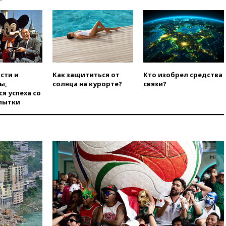
ограничения на полеты в
аэропорту Геленджика
вчера, 16:50
В Братиславе
загорелся крупнейший НПЗ
Slovnaft
вчера, 16:45
«Яблоко» подаст
иск к депутату Госдумы
сти и
Как защититься от
Кто изобрел средства
Алексею Журавлеву
ы,
солнца на курорте?
связи?
я успеха со
вчера, 16:35
Мельникова и
пытки
еще шесть гимнастов сборной
России не получили визы на
ЧЕ
вчера, 16:16
Движение по
Крымскому мосту
перекрывали второй раз за
день
вчера, 16:00
Создатели
пирамиды АФК «Наследие»
получили от шести до 12 лет
колонии
вчера, 15:45
Верховный суд 10