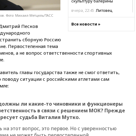
скульптуру балерины
вчера, 22:45
Литовец
ов. Фото: Михаил Метцель/ТАСС
протаранил погранпункт при
попытке попасть в Россию
Все новости »
 Дмитрий Песков
вчера, 22:28
Бессент
дународного
анонсировал скорое
тстранить сборную Россию
соглашение о прекращении
не. Первостепенная тема
огня США и Ирана
менов, а не вопрос ответственности спортивных
вчера, 22:15
Три человека
е.
получили ножевые ранения
при нападении в Чехии
витель главы государства также не смог ответить,
вчера, 22:00
Путин поручил
по поводу ситуации с российскими атлетами сам
выделить средства на новые
мле:
РЛС для Белгородской
области
вчера, 21:56
The Atlantic: Маск
 должны ли какие-то чиновники и функционеры
отказал Украине в
ветственность в связи с решением МОК? Прежде
использовании Starlink для
тересует судьба Виталия Мутко.
атак вглубь РФ
 на этот вопрос, это первое. Но с уверенностью
вчера, 21:35
После пожара на
складе в Брянске возбудили
 тема не может быть первостепенной.