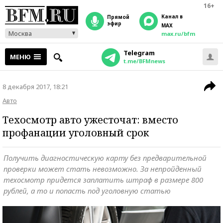
16+
Канал в
прямой
эфир
MAX
Москва
max.ru/bfm
Telegram
МЕНЮ
t.me/BFMnews
8 декабря 2017, 18:21
Авто
Техосмотр авто ужесточат: вместо
профанации уголовный срок
Получить диагностическую карту без предварительной
проверки может стать невозможно. За непройденный
техосмотр придется заплатить штраф в размере 800
рублей, а то и попасть под уголовную статью