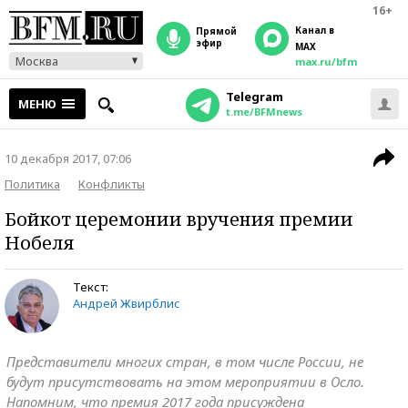
16+
Канал в
прямой
эфир
MAX
Москва
max.ru/bfm
Telegram
МЕНЮ
t.me/BFMnews
10 декабря 2017, 07:06
Политика
Конфликты
Бойкот церемонии вручения премии
Нобеля
Текст:
Андрей Жвирблис
Представители многих стран, в том числе России, не
будут присутствовать на этом мероприятии в Осло.
Напомним, что премия 2017 года присуждена