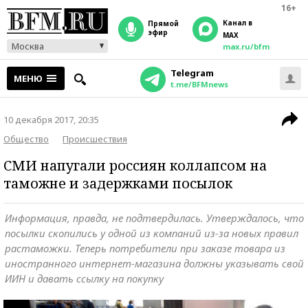
16+
Канал в
прямой
эфир
MAX
Москва
max.ru/bfm
Telegram
МЕНЮ
t.me/BFMnews
10 декабря 2017, 20:35
Общество
Происшествия
СМИ напугали россиян коллапсом на
таможне и задержками посылок
Информация, правда, не подтвердилась. Утверждалось, что
посылки скопились у одной из компаний из-за новых правил
растаможки. Теперь потребители при заказе товара из
иностранного интернет-магазина должны указывать свой
ИИН и давать ссылку на покупку