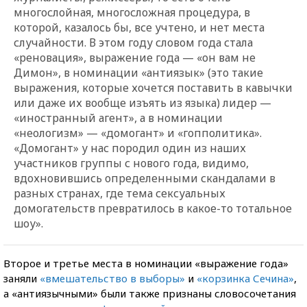
многослойная, многосложная процедура, в
которой, казалось бы, все учтено, и нет места
случайности. В этом году словом года стала
«реновация», выражение года — «он вам не
Димон», в номинации «антиязык» (это такие
выражения, которые хочется поставить в кавычки
или даже их вообще изъять из языка) лидер —
«иностранный агент», а в номинации
«неологизм» — «домогант» и «гопполитика».
«Домогант» у нас породил один из наших
участников группы с нового года, видимо,
вдохновившись определенными скандалами в
разных странах, где тема сексуальных
домогательств превратилось в какое-то тотальное
шоу».
Второе и третье места в номинации «выражение года»
заняли
«вмешательство в выборы»
и
«корзинка Сечина»
,
а «антиязычными» были также признаны словосочетания