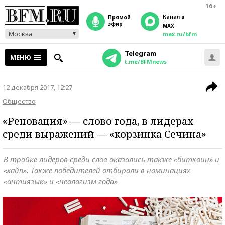
16+
Канал в
прямой
эфир
MAX
Москва
max.ru/bfm
Telegram
МЕНЮ
t.me/BFMnews
12 декабря 2017, 12:27
Общество
«Реновация» — слово года, в лидерах
среди выражений — «корзинка Сечина»
В тройке лидеров среди слов оказались также «биткоин» и
«хайп». Также победителей отбирали в номинациях
«антиязык» и «неологизм года»