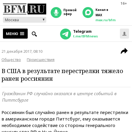
16+
Канал в
прямой
эфир
MAX
Москва
max.ru/bfm
Telegram
МЕНЮ
t.me/BFMnews
21 декабря 2017, 08:10
Общество
Происшествия
В США в результате перестрелки тяжело
ранен россиянин
Гражданин РФ случайно оказался в центре событий в
Питтсбурге
Россиянин был случайно ранен в результате перестрелки
в американском городе Питтсбург, ему оказывается
необходимое содействие со стороны генерального
консульства РФ в Нью-Йорке.