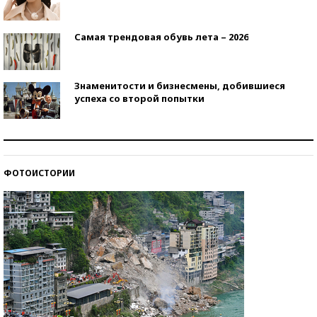
Самая трендовая обувь лета – 2026
Знаменитости и бизнесмены, добившиеся
успеха со второй попытки
Как защититься от солнца на курорте?
ФОТОИСТОРИИ
Кто изобрел средства связи?