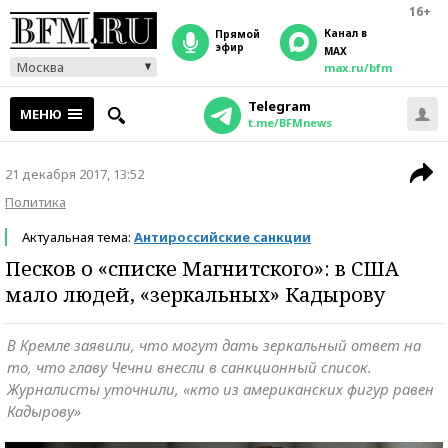
16+
Канал в
прямой
эфир
MAX
Москва
max.ru/bfm
Telegram
МЕНЮ
t.me/BFMnews
21 декабря 2017, 13:52
Политика
Актуальная тема:
Антироссийские санкции
Песков о «списке Магнитского»: в США
мало людей, «зеркальных» Кадырову
В Кремле заявили, что могут дать зеркальный ответ на
то, что главу Чечни внесли в санкционный список.
Журналисты уточнили, «кто из американских фигур равен
Кадырову»