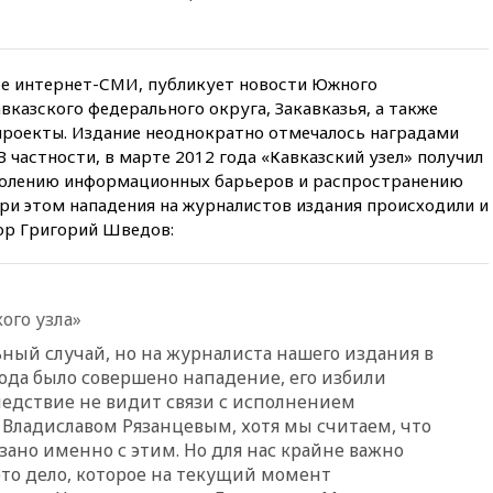
вчера, 20:35
ПВО за день
сбила еще 281 украинский
беспилотник над Россией
ое интернет-СМИ, публикует новости Южного
вчера, 20:27
Ямпольская
вказского федерального округа, Закавказья, а также
призвала оптимизировать
проекты. Издание неоднократно отмечалось наградами
олимпиады для поступления в
 частности, в марте 2012 года «Кавказский узел» получил
вузы
одолению информационных барьеров и распространению
вчера, 20:15
Минтранс
ри этом нападения на журналистов издания происходили и
предложил оплачивать
ор Григорий Шведов:
защиту дорог от БПЛА из
средств на ремонт
вчера, 20:00
Зеленский 8
августа посетит Сербию с
ого узла»
официальным визитом
ьный случай, но на журналиста нашего издания в
вчера, 19:58
В Госдуму будет
рода было совершено нападение, его избили
внесен законопроект об
ледствие не видит связи с исполнением
отмене ЕГЭ
Владиславом Рязанцевым, хотя мы считаем, что
вчера, 19:50
Аэропорты Сочи и
зано именно с этим. Но для нас крайне важно
Ярославля приостановили
это дело, которое на текущий момент
работу