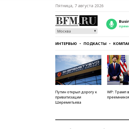
Пятница, 7 августа 2026
Busi
прям
Москва
ИНТЕРВЬЮ
ПОДКАСТЫ
КОМПА
СТИЛЬ
ТЕСТЫ
Путин открыл дорогу к
WP: Трамп 
приватизации
преемнико
Шереметьева