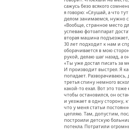
сажусь безо всякого сомне
я говорю: «Слушай, а что ту
делом занимаемся, нужно сф
«Вообще, странное место д
успеваю фотоаппарат доста
вторая машина подъезжает, 
30 лет подходит к нам и сп
оборачивается в мою сторон
рукой, делаю шаг назад, а о
«Ты уже достал писать за 
И производит выстрел. Я ка
попадает. Разворачиваюсь, 
третья спину немного вско
какой-то ехал. Вот это тоже
чтобы остановился, он оста
и уезжает в одну сторону, к
что у меня статьи постоян
цепляю. Там, допустим, пос
построили детскую больницу
потекла. Потратили огромны