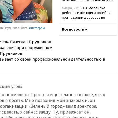
вчера, 23:15
В Смоленске
ребенок и женщина погибли
при падении деревьев во
время урагана
в Прудников. Фото:
Инстаграм
Все новости »
вчера, 22:55
В Москве в
пятницу ожидаются ливни
узел» Вячеслав Прудников
вчера, 22:35
Винисиус
 ранения при вооруженном
продлил контракт с «Реалом»
до 2032 года
. Прудников
язывает со своей профессиональной деятельностью в
вчера, 22:28
Отказаться от
российского гражданства
станет значительно дороже
вчера, 22:20
Путин назвал 76-ю
гвардейскую десантно-
ский узел»
штурмовую дивизию
легендарной
о нормально. Просто я еще немного в шоке, язык
ов в десять. Мне позвонил мой знакомый, он
вчера, 22:15
Путин заслушал
организации «Зеленый город» замдиректора.
доклад о ситуации на
добропольском направлении
сделать, я сейчас заеду. Ну, приезжает он,
 я тебе покажу, там надо сфоткать будет». Ну, я