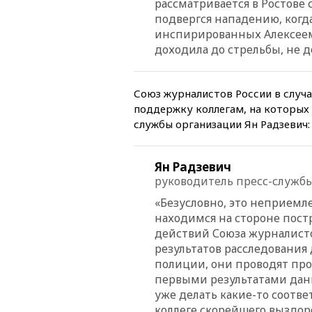
рассматривается в Ростове 
подвергся нападению, когда
инспирированных Алексеем 
доходила до стрельбы, не 
Союз журналистов России в слу
поддержку коллегам, на которых
службы организации Ян Радзевич:
Ян Радзевич
руководитель пресс-служб
«Безусловно, это неприемл
находимся на стороне пост
действий Союза журналисто
результатов расследования
полиции, они проводят про
первыми результатами дан
уже делать какие-то соотв
коллеге скорейшего выздор