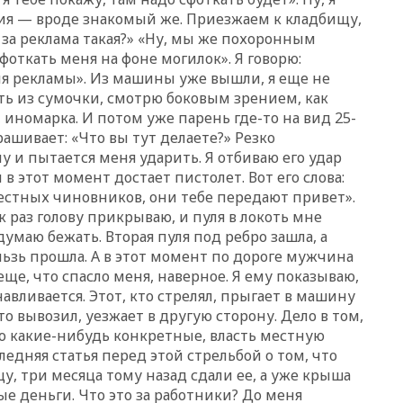
вчера, 21:58
Генпрокуратура
ния — вроде знакомый же. Приезжаем к кладбищу,
признала нежелательным в
РФ американский Human
т за реклама такая?» «Ну, мы же похоронным
Rights Foundation
откать меня на фоне могилок». Я говорю:
ля рекламы». Из машины уже вышли, я еще не
вчера, 21:35
«Аэрофлот»
отменяет часть рейсов в Сочи
ть из сумочки, смотрю боковым зрением, как
и Геленджик
иномарка. И потом уже парень где-то на вид 25-
рашивает: «Что вы тут делаете?» Резко
вчера, 21:25
Руслан Терновой
выиграл золото чемпионата
у и пытается меня ударить. Я отбиваю его удар
Европы в прыжках с 10-
н в этот момент достает пистолет. Вот его слова:
метровой вышки
местных чиновников, они тебе передают привет».
к раз голову прикрываю, и пуля в локоть мне
вчера, 21:10
РФ не получала
обращений о прекращении
думаю бежать. Вторая пуля под ребро зашла, а
концессии строительства ж/д
льзь прошла. А в этот момент по дороге мужчина
в Армении
 еще, что спасло меня, наверное. Я ему показываю,
вчера, 21:00
В России вновь
навливается. Этот, кто стрелял, прыгает в машину
обсуждают эксперимент по
то вывозил, уезжает в другую сторону. Дело в том,
онлайн-продаже алкоголя
но какие-нибудь конкретные, власть местную
вчера, 20:45
Матвиенко:
ледняя статья перед этой стрельбой о том, что
россиянам могут
, три месяца тому назад сдали ее, а уже крыша
рекомендовать не посещать
е деньги. Что это за работники? До меня
Армению