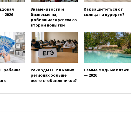
Сочи и Геленджика сняты
ндовая
Знаменитости и
Как защититься от
ограничения
 – 2026
бизнесмены,
солнца на курорте?
вчера, 17:17
Власти РФ
добившиеся успеха со
помогут пострадавшему от
второй попытки
атак на склады Wildberries
бизнесу
вчера, 16:55
Экс-директору
Popcorn Books запросили
четыре года условно
вчера, 16:46
ЦБ:
международные резервы
ть ребенка
Рекорды ЕГЭ: в каких
Самые модные пляжи
России снизились
регионах больше
— 2026
я с
всего стобалльников?
вчера, 16:35
На
восстановление Херсонской
области направят 6,8 млрд
рублей
вчера, 16:16
The Guardian:
ученые США создали
гипоаллергенных собак
вчера, 15:45
Спутник