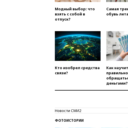
Модный выбор: что
Самая тре
взять с собой в
обувь лета
отпуск?
Кто изобрел средства
Как научи
связи?
правильно
обращатьс
деньгами?
Новости СМИ2
ФОТОИСТОРИИ