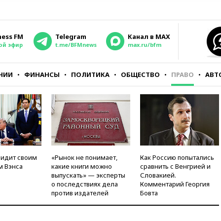
ness FM
Telegram
Канал в MAX
ой эфир
t.me/BFMnews
max.ru/bfm
НИИ
ФИНАНСЫ
ПОЛИТИКА
ОБЩЕСТВО
ПРАВО
АВТ
видит своим
«Рынок не понимает,
Как Россию попытались
м Вэнса
какие книги можно
сравнить с Венгрией и
выпускать» — эксперты
Словакией.
о последствиях дела
Комментарий Георгия
против издателей
Бовта