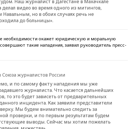
судом. Наш журналист в Дагестане в Махачкале
вчера, 19:35
WP: Трамп
 делал видео во время одного из митингов,
призвал доноров-
Навальным, но в обоих случаях речь не
республиканцев поддержать
доходила до больницы».
Вэнса на выборах 2028 года
вчера, 19:20
Число ломбардов
в РФ превысило максимум
чае необходимости окажет юридическую и моральную
2022 года
 совершают такие нападения, заявил руководитель пресс-
вчера, 19:15
Жуковский и
аэропорт Геленджика
возобновили работу
вчера, 19:00
Путин уточнил
порядок присвоения воинских
ы Союза журналистов России
званий добровольцам
емо, и по самому факту нападения мы уже
вчера, 18:50
Euractiv: восток
радавшего журналиста. Что касается дальнейших
Финляндии приходит в упадок
в, то это будет зависеть от предварительных
без российских туристов
 данного инцидента. Как заявили представители
вчера, 18:35
В Жуковском и
верку. Мы будем внимательно следить за
аэропорту Геленджика
ной проверки, и по первым результатам будем
введены ограничения
етствующие выводы. Сейчас мы хотим пожелать
вчера, 18:21
Зюганов
овления, мужества».