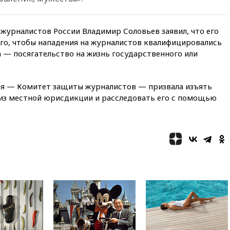
присоединился к критике
«Яблока»
вчера, 18:15
Четыре человека
журналистов России Владимир Соловьев заявил, что его
пострадали при атаках ВСУ на
ого, чтобы нападения на журналистов квалифицировались
Белгородскую область
а — посягательство на жизнь государственного или
вчера, 18:00
Совет мира
выбрал подрядчика для
строительства военной базы в
ия — Комитет защиты журналистов — призвала изъять
Газе
 из местной юрисдикции и расследовать его с помощью
вчера, 17:50
Миронов призвал
снять «Яблоко» с выборов в
Госдуму
вчера, 17:45
Правительство
получит «золотую акцию» в
управлении аэропортом
Шереметьево
вчера, 17:35
Шесть человек
пострадали при ударе ВСУ по
автобусу в Запорожской
области
вчера, 17:25
В аэропортах