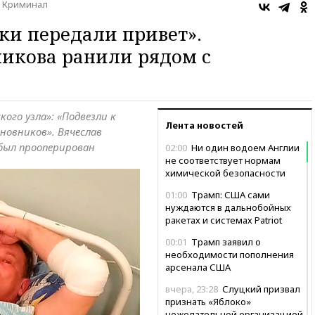
Криминал
ки передали привет».
икова ранили рядом с
ого узла»: «Подвезли к
Лента новостей
новников». Вячеслав
 был прооперирован
02:00
Ни один водоем Англии
не соответствует нормам
химической безопасности
01:00
Трамп: США сами
нуждаются в дальнобойных
ракетах и системах Patriot
00:01
Трамп заявил о
необходимости пополнения
арсенала США
вчера, 23:28
Слуцкий призвал
признать «Яблоко»
нежелательной организацией