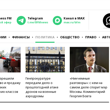
ness FM
Telegram
Канал в MAX
ой эфир
t.me/BFMnews
max.ru/bfm
НИИ
ФИНАНСЫ
ПОЛИТИКА
ОБЩЕСТВО
ПРАВО
АВТ
азрешили
Генпрокуратуре
«Никчемные
во и продажу
передали дело о
разговоры»: с кем на
зких
прошлогодней атаке
самом деле спорит мэр
ких классов
дронов на военные
Москвы. Комментарий
аэродромы
Георгия Бовта