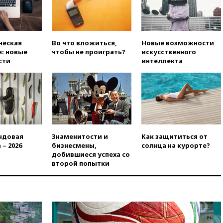
вчера, 20:00
Зеленский связал
дефицит ракет с попыткой
Запада принудить Киев к
уступкам
ческая
Во что вложиться,
Новые возможности
вчера, 19:45
Памфилова: ЦИК
: новые
чтобы не проиграть?
искусственного
примет беспрецедентные
сти
интеллекта
меры безопасности во время
выборов
вчера, 19:35
Памфилова
сообщила об омоложении
партийных списков на выборах
в Госдуму
вчера, 19:25
Путин
ндовая
Знаменитости и
Как защититься от
прокомментировал первый
 – 2026
бизнесмены,
солнца на курорте?
номер «Единой России» в
добившиеся успеха со
бюллетене
второй попытки
вчера, 19:15
Путин обсудил с
Памфиловой подготовку к
единому дню голосования
вчера, 18:56
Wildberries
отрицает перенос основной