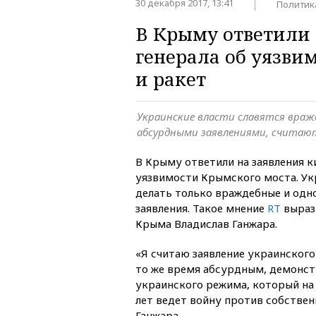
30 декабря 2017, 13:41
Политик
В Крыму ответили 
генерала об уязви
и ракет
Украинские власти славятся враж
абсурдными заявлениями, считаю
В Крыму ответили на заявления к
уязвимости Крымского моста. Ук
делать только враждебные и од
заявления. Такое мнение
RT
выраз
Крыма Владислав Ганжара.
«Я считаю заявление украинского
то же время абсурдным, демон
украинского режима, который на
лет ведет войну против собствен
Ганжара.