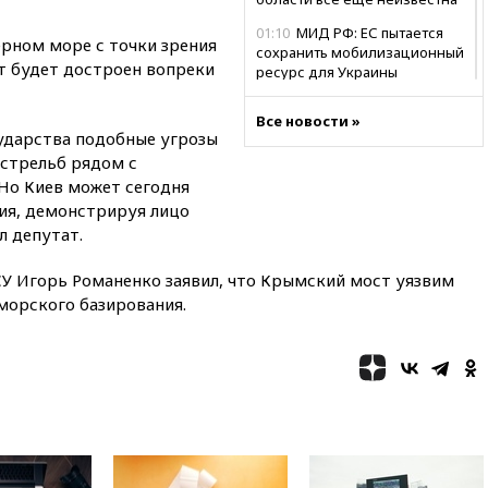
01:10
МИД РФ: ЕС пытается
ерном море с точки зрения
сохранить мобилизационный
ст будет достроен вопреки
ресурс для Украины
00:05
Девочка с «маской
Все новости »
Бэтмена» показала лицо
ударства подобные угрозы
после последней операции
 стрельб рядом с
вчера, 23:35
Российского
 Но Киев может сегодня
историка Артема Кирпиченка
ия, демонстрируя лицо
арестовали в Израиле
л депутат.
вчера, 23:23
«Спартак»
разгромил «Оренбург» в
СУ Игорь Романенко заявил, что Крымский мост уязвим
Кубке России
 морского базирования.
вчера, 23:00
Пост Дмитриева в
X о миграционном кризисе в
Сеуте набрал миллион
просмотров
вчера, 22:49
Минпромторг:
банкротство «Кванта» не
означает прекращения
производства телевизоров в