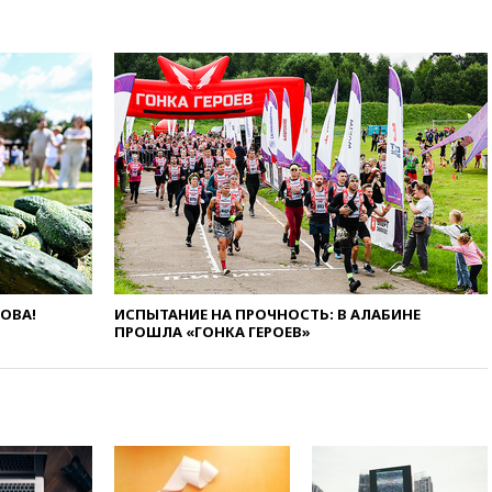
экологических классов
вчера, 21:15
Путин обсудил с
Машковым 150-летие Союза
театральных деятелей
вчера, 20:47
Newsweek:
«взрывная» диарея охватила
47 из 50 штатов США
вчера, 20:35
ПВО за 12 часов
сбила 200 украинских
беспилотников
вчера, 20:20
Третий комплект
золотых медалей выиграли на
ЧЕ российские синхронистки
ЛОВА!
ИСПЫТАНИЕ НА ПРОЧНОСТЬ: В АЛАБИНЕ
ПРОШЛА «ГОНКА ГЕРОЕВ»
вчера, 20:15
ТАСС: жизни
главы «Уралдронзавода»
после взрыва ничего не
угрожает
вчера, 20:08
По всей Грузии
снова отключилось
электричество