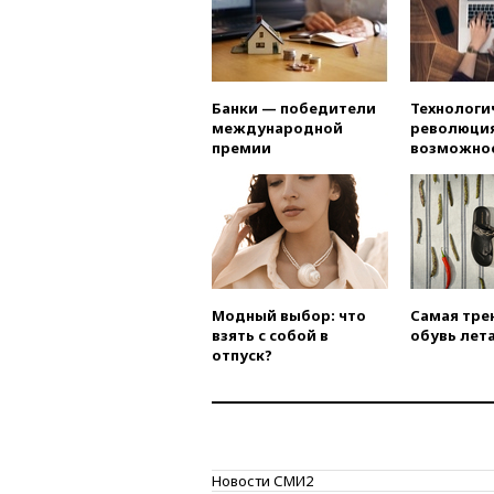
Банки — победители
Технологи
международной
революция
премии
возможно
Модный выбор: что
Самая тре
взять с собой в
обувь лета
отпуск?
Новости СМИ2