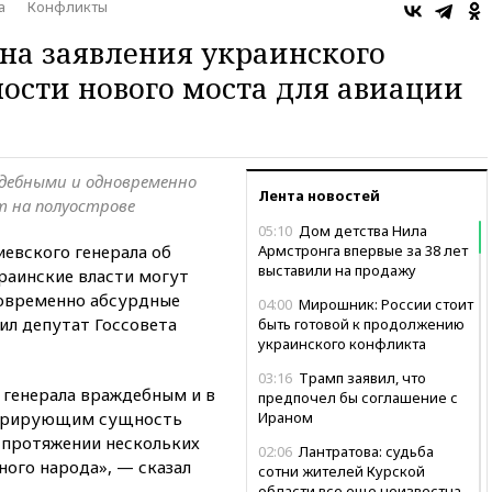
а
Конфликты
на заявления украинского
мости нового моста для авиации
дебными и одновременно
Лента новостей
т на полуострове
05:10
Дом детства Нила
иевского генерала об
Армстронга впервые за 38 лет
выставили на продажу
раинские власти могут
новременно абсурдные
04:00
Мирошник: России стоит
ил депутат Госсовета
быть готовой к продолжению
украинского конфликта
03:16
Трамп заявил, что
 генерала враждебным и в
предпочел бы соглашение с
стрирующим сущность
Ираном
 протяжении нескольких
02:06
Лантратова: судьба
ного народа», — сказал
сотни жителей Курской
области все еще неизвестна