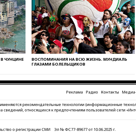
логистики за пределы России
вчера, 18:45
Крупнейший
склад маркетплейса Rozetka
сгорел под Киевом
вчера, 18:35
Джаред Лето
лишился роли в фильме
Барри Левинсона на фоне
обвинений в насилии
В ЧУНЦИНЕ
ВОСПОМИНАНИЯ НА ВСЮ ЖИЗНЬ. МУНДИАЛЬ
вчера, 18:28
Выборы ректора
ГЛАЗАМИ БОЛЕЛЬЩИКОВ
ГИТИСа перенесены на «после
1 ноября»
вчера, 18:15
Путин указал на
нехватку врачей в
Белгородской области
Реклама
Радио
Контакты
Медиа-
вчера, 17:58
ЕС отменил
рименяются рекомендательные технологии (информационные техно
временную защиту для
за сведений, относящихся к предпочтениям пользователей сети «Ин
военнообязанных украинцев
вчера, 17:45
Шуваев сообщил
об учащении атак ВСУ на
ьство о регистрации СМИ
Эл № ФС77-89677 от 10.06.2025 г.
Белгородскую область