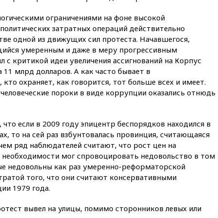
03:00
МИД РФ: попытки Запада
рассорить Россию и Казахстан
огическими ограничениями на фоне высокой
обречены на провал
еполитических затратных операций действительно
02:00
Ни один водоем Англии
тве одной из движущих сил протеста. Начавшегося,
не соответствует нормам
ющийся умеренным и даже в меру прогрессивным
химической безопасности
л с критикой идеи увеличения ассигнований на Корпус
01:00
Трамп: США сами
11 млрд долларов. А как часто бывает в
нуждаются в дальнобойных
кто охраняет, как говорится, тот больше всех и имеет.
ракетах и системах Patriot
 человеческие пороки в виде коррупции оказались отнюдь
00:01
Трамп заявил о
необходимости пополнения
арсенала США
, что если в 2009 году эпицентр беспорядков находился в
вчера, 23:28
Слуцкий призвал
ах, то на сей раз взбунтовалась провинция, считающаяся
признать «Яблоко»
 чем ряд наблюдателей считают, что рост цен на
нежелательной организацией
 необходимости мог спровоцировать недовольство в том
рые недовольны как раз умеренно-реформаторской
вчера, 23:15
В Смоленске
ребенок и женщина погибли
тратой того, что они считают консервативными
при падении деревьев во
ии 1979 года.
время урагана
вчера, 22:55
В Москве в
отест вывел на улицы, помимо сторонников левых или
пятницу ожидаются ливни