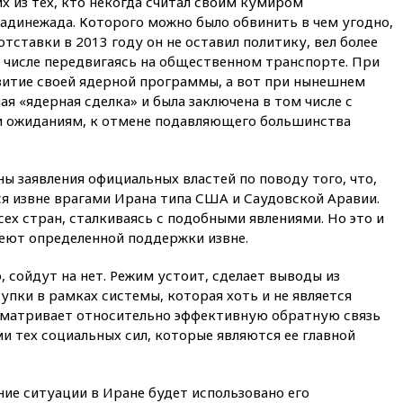
х из тех, кто некогда считал своим кумиром
адинежада. Которого можно было обвинить в чем угодно,
вчера, 22:35
Винисиус
отставки в 2013 году он не оставил политику, вел более
продлил контракт с «Реалом»
до 2032 года
м числе передвигаясь на общественном транспорте. При
итие своей ядерной программы, а вот при нынешнем
вчера, 22:28
Отказаться от
ая «ядерная сделка» и была заключена в том числе с
российского гражданства
станет значительно дороже
ки ожиданиям, к отмене подавляющего большинства
вчера, 22:20
Путин назвал 76-ю
гвардейскую десантно-
ны заявления официальных властей по поводу того, что,
штурмовую дивизию
легендарной
я извне врагами Ирана типа США и Саудовской Аравии.
сех стран, сталкиваясь с подобными явлениями. Но это и
вчера, 22:15
Путин заслушал
меют определенной поддержки извне.
доклад о ситуации на
добропольском направлении
, сойдут на нет. Режим устоит, сделает выводы из
вчера, 21:58
Генпрокуратура
упки в рамках системы, которая хоть и не является
признала нежелательным в
сматривает относительно эффективную обратную связь
РФ американский Human
Rights Foundation
 тех социальных сил, которые являются ее главной
вчера, 21:35
«Аэрофлот»
отменяет часть рейсов в Сочи
и Геленджик
ие ситуации в Иране будет использовано его