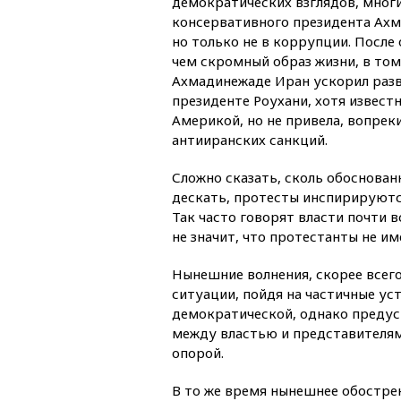
демократических взглядов, многи
консервативного президента Ахм
но только не в коррупции. После 
чем скромный образ жизни, в то
Ахмадинежаде Иран ускорил разв
президенте Роухани, хотя известн
Америкой, но не привела, вопре
антииранских санкций.
Сложно сказать, сколь обоснован
дескать, протесты инспирируютс
Так часто говорят власти почти в
не значит, что протестанты не и
Нынешние волнения, скорее всего
ситуации, пойдя на частичные уст
демократической, однако преду
между властью и представителями
опорой.
В то же время нынешнее обострен