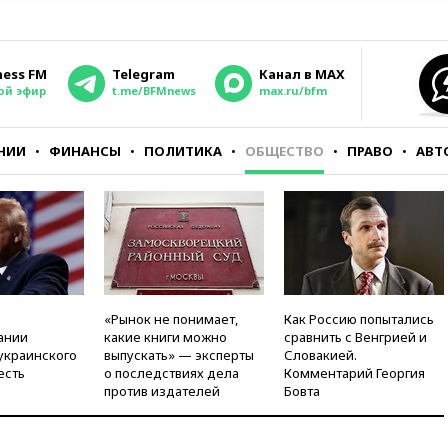
ness FM
Telegram
Канал в MAX
ой эфир
t.me/BFMnews
max.ru/bfm
НИИ
ФИНАНСЫ
ПОЛИТИКА
ОБЩЕСТВО
ПРАВО
АВТ
«Рынок не понимает,
Как Россию попытались
ании
какие книги можно
сравнить с Венгрией и
украинского
выпускать» — эксперты
Словакией.
есть
о последствиях дела
Комментарий Георгия
против издателей
Бовта