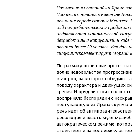
Под «великим сатаной» в Иране по
Протесты начались накануне Новог
величине городе страны Мешхеде. 
ряд потребительских и продоволь
недовольство экономической ситу
безработицы и коррупцией. В ходе 
погибли более 20 человек. Как дал
ситуация?
Комментирует Георгий 
По размаху нынешние протесты на
волне недовольства прогрессивн
выборов, на которых победил ст
поводу характера и движущих с
зрения. И вряд ли стоит полнос
восприняло беспорядки с нескры
поступающую из Ирана скупую и
речь идет об антиправительствен
революция и власть мулл-мракобе
автократическом режиме, которы
структуры и на поддержку автор