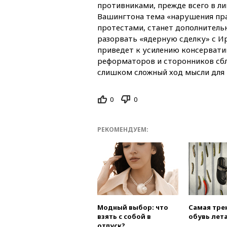
противниками, прежде всего в л
Вашингтона тема «нарушения пра
протестами, станет дополнител
разорвать «ядерную сделку» с Ира
приведет к усилению консервати
реформаторов и сторонников сбли
слишком сложный ход мысли для 
0
0
РЕКОМЕНДУЕМ:
Модный выбор: что
Самая тре
взять с собой в
обувь лета
отпуск?