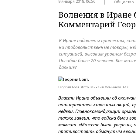
9 января 2018, 06:56
Общество
Волнения в Иране 
Комментарий Геор
В Иране подавлены протесты, кот
на продовольственные товары, не
ситуацией, высоким уровнем безр
Погибли более 20 человек. Как мо
дальше?
Георгий Бовт. Фото: Михаил Фомичев/ТАСС
Власти Ирана объявили об оконча
антиправительственных акций, п
недели. Главнокомандующий армие
также заявил, что войска были г
момент. «Можете быть уверены, 
противостоять обманутым велики