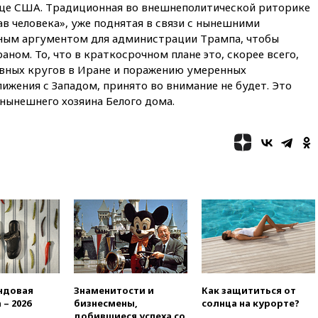
ице США. Традиционная во внешнеполитической риторике
вчера, 21:25
Руслан Терновой
в человека», уже поднятая в связи с нынешними
выиграл золото чемпионата
ьным аргументом для администрации Трампа, чтобы
Европы в прыжках с 10-
метровой вышки
ном. То, что в краткосрочном плане это, скорее всего,
вных кругов в Иране и поражению умеренных
вчера, 21:10
РФ не получала
жения с Западом, принято во внимание не будет. Это
обращений о прекращении
концессии строительства ж/д
нынешнего хозяина Белого дома.
в Армении
вчера, 21:00
В России вновь
обсуждают эксперимент по
онлайн-продаже алкоголя
вчера, 20:45
Матвиенко:
россиянам могут
рекомендовать не посещать
Армению
вчера, 20:35
ПВО за день
сбила еще 281 украинский
беспилотник над Россией
вчера, 20:27
Ямпольская
ндовая
Знаменитости и
Как защититься от
призвала оптимизировать
 – 2026
бизнесмены,
солнца на курорте?
олимпиады для поступления в
добившиеся успеха со