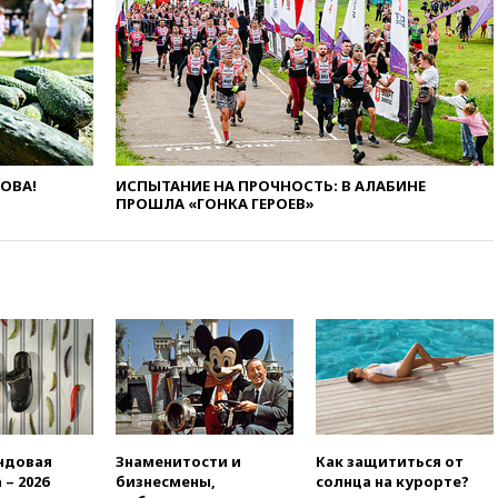
2022 года
вчера, 19:15
Жуковский и
аэропорт Геленджика
возобновили работу
вчера, 19:00
Путин уточнил
порядок присвоения воинских
званий добровольцам
вчера, 18:50
Euractiv: восток
ЛОВА!
ИСПЫТАНИЕ НА ПРОЧНОСТЬ: В АЛАБИНЕ
ПРОШЛА «ГОНКА ГЕРОЕВ»
Финляндии приходит в упадок
без российских туристов
вчера, 18:35
В Жуковском и
аэропорту Геленджика
введены ограничения
вчера, 18:21
Зюганов
присоединился к критике
«Яблока»
вчера, 18:15
Четыре человека
пострадали при атаках ВСУ на
Белгородскую область
ндовая
Знаменитости и
Как защититься от
 – 2026
бизнесмены,
солнца на курорте?
вчера, 18:00
Совет мира