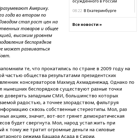
осужденного в России
дразумевают Америку.
08:22
В Екатеринбурге
о года во втором по
атакован склад Wildberries
Поводом стал рост цен на
Все новости »
07:52
В Таиланде ученик
ственных товаров и общее
устроил стрельбу в школе:
ацией, высоким уровнем
есть жертвы
подавления беспорядков
07:00
Лесной пожар в 30
ьше может развиваться
километрах от Ванкувера
Бовт.
привел к эвакуации жителей
06:00
Суд обязал Meta
помнили те, что прокатились по стране в 2009 году на
выплатить $567 млн по делу о
ой частью общества результатами президентских
вреде психическому
авленник консерваторов Махмуд Ахмадинежад. Однако по
здоровью детей
ил нынешних беспорядков существуют разные точки
05:51
Трамп подписал указ
тью доверять западным СМИ, большинство которых
против «родильного туризма»
ваемой радостью, а точнее злорадством, фильтруя
в США
нформацию сквозь собственные стереотипы. Мол, раз
04:00
Суд взыскал почти 5 млн
ных акциях, значит, вот-вот грянет демократическая
рублей в пользу семьи
сов будет свергнута. Мол, народ устал жить при
отравившегося в детсаду
й к тому же тратит огромные деньги на силовые
мальчика
итарного режима Башара Асада в Сирии.