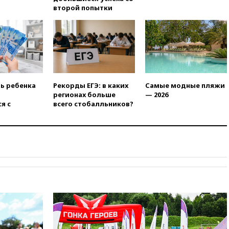
вузы
второй попытки
вчера, 20:15
Минтранс
предложил оплачивать
защиту дорог от БПЛА из
средств на ремонт
вчера, 20:00
Зеленский 8
августа посетит Сербию с
официальным визитом
ть ребенка
Рекорды ЕГЭ: в каких
Самые модные пляжи
регионах больше
— 2026
вчера, 19:58
В Госдуму будет
я с
всего стобалльников?
внесен законопроект об
отмене ЕГЭ
вчера, 19:50
Аэропорты Сочи и
Ярославля приостановили
работу
вчера, 19:35
WP: Трамп
призвал доноров-
республиканцев поддержать
Вэнса на выборах 2028 года
вчера, 19:20
Число ломбардов
в РФ превысило максимум