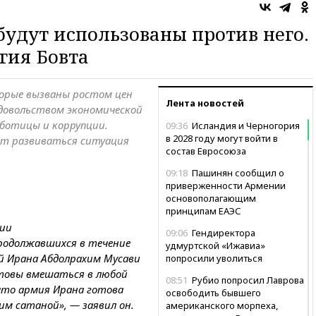
будут использованы против него.
гия Бовта
орые вызваны ростом цен
Лента новостей
довольством экономической
аботицы и коррупции.
09:36
Исландия и Черногория
в 2028 году могут войти в
жет развиваться ситуация
состав Евросоюза
09:18
Пашинян сообщил о
приверженности Армении
основополагающим
принципам ЕАЭС
нии
09:06
Гендиректора
родолжавшихся в течение
удмуртской «Ижавиа»
й Ирана Абдолрахим Мусави
попросили уволиться
отовы вмешаться в любой
08:51
Рубио попросил Лаврова
что армия Ирана готова
освободить бывшего
м сатаной», — заявил он.
американского морпеха,