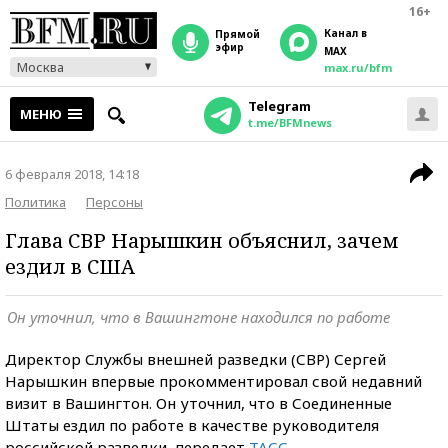
16+
Канал в
прямой
эфир
MAX
Москва
max.ru/bfm
Telegram
МЕНЮ
t.me/BFMnews
6 февраля 2018, 14:18
Политика
Персоны
Глава СВР Нарышкин объяснил, зачем
ездил в США
Он уточнил, что в Вашингтоне находился по работе
Директор Службы внешней разведки (СВР) Сергей
Нарышкин впервые прокомментировал свой недавний
визит в Вашингтон. Он уточнил, что в Соединенные
Штаты ездил по работе в качестве руководителя
российской разведки, передает
ТАСС
.